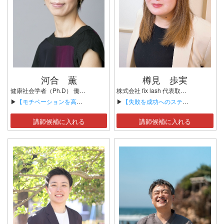
河合 薫
樽見 歩実
健康社会学者（Ph.D） 働き方研究家
株式会社 fix lash 代表取締役 株式会社 Neo Sapo 代表取締役
▶
【モチベーションを高める！「働き方改革」のすすめ】
▶
【失敗を成功へのステップと捉える】
講師候補に入れる
講師候補に入れる