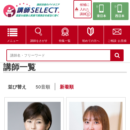
候補に
入れた
講師
0
メニュー
講師をさがす
特集一覧
初めての方へ
ご相談･お見積
講師をさがす
講師一覧
特集一覧
講師セレクトが選ばれる理由
並び替え
50音順
新着順
ブログ・コラム
はじめての方へ
ご相談・お見積