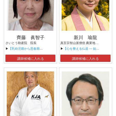
齊藤 眞智子
新川 瑜龍
さいとう助産院 院長
真言宗智山派僧侶 農業地域保全団体 TErrA 代表 海洋散骨 巡海会 代表 経営者コンサルタント 元スタートアップ経営者
▶
【乳幼児期から思春期の性教育】
▶
【心を整える仏道 — 如実知自心 —】
講師候補に入れる
講師候補に入れる