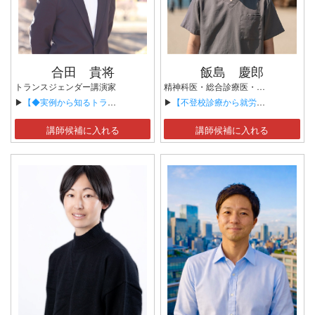
合田 貴将
飯島 慶郎
トランスジェンダー講演家
精神科医・総合診療医・漢方医・臨床心理士 不登校／こどもと大人の漢方・心療内科 出雲いいじまクリニック 院長
▶
【◆実例から知るトランスジェンダーの就職活動と大企業のダイバーシティ】
▶
【不登校診療から就労へ — BPSモデルと社会復帰の階段】
講師候補に入れる
講師候補に入れる