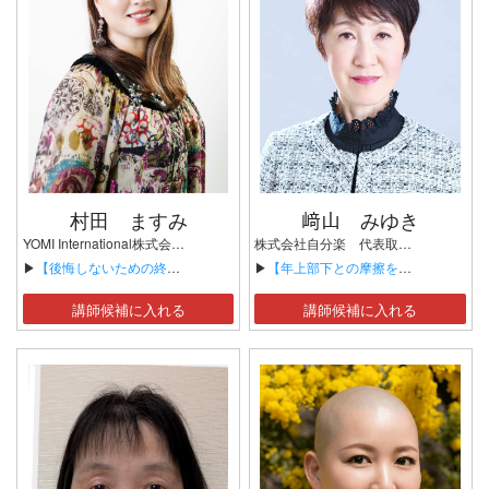
村田 ますみ
﨑山 みゆき
YOMI International株式会社 代表取締役CEO 株式会社ハウスボートクラブ 取締役会長 日本葬送文化学会 副会長 終活スナックめめんともり オーナーママ
株式会社自分楽 代表取締役 一般社団法人日本産業ジェロントロジー協会 代表理事 産業カウンセラー ジェロントロジーマイスター(日本応用老年学会) キャリアチェンジ・シフトチェンジ ワークショップインストラクター 両立支援コーディネーター 静岡大学大学院 客員教授（元）
▶
【後悔しないための終活の進め方】
▶
【年上部下との摩擦をゼロに！加齢学に基づく「科学的」チームビルディング】
講師候補に入れる
講師候補に入れる