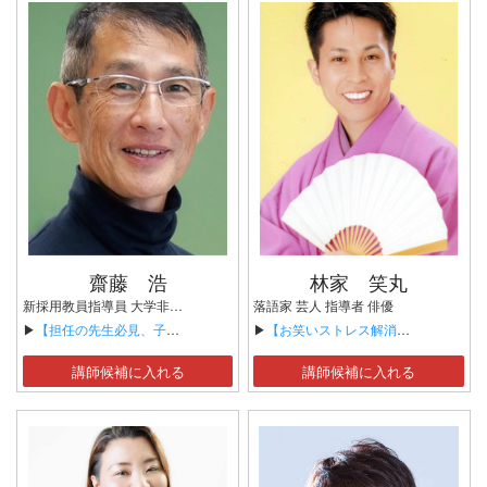
齋藤 浩
林家 笑丸
新採用教員指導員 大学非常勤講師 教育著作家
落語家 芸人 指導者 俳優
▶
【担任の先生必見、子どもの主体性を伸ばす学級経営術】
▶
【お笑いストレス解消法～笑いは副作用のない薬～】
講師候補に入れる
講師候補に入れる