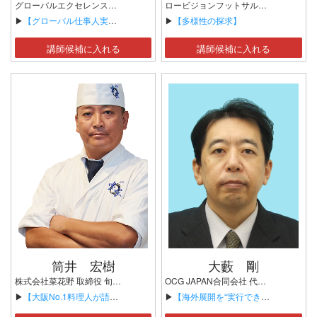
グローバルエクセレンス合同会社 代表 海外ビジネス拡大支援×グローバルリーダー育成コンサルタント 肩書：グローバル仕事人Navigator 資格：MBA(米国Phoenix大学), 通関士、宅建士 BMIA認定コンサルタント、認定M＆Aシニアエキスパート、 認定IPOプロフェッショナル、異文化コミュニケーション学会会員 書籍「インバウンド対応の悩みをゼロにするグローバル人材育成の教科書」つた書房
ロービジョンフットサル日本代表監督 デウソン神戸ロービジョンフットサルチーム代表者
▶
【グローバル仕事人実践講座】
▶
【多様性の探求】
講師候補に入れる
講師候補に入れる
筒井 宏樹
大藪 剛
株式会社菜花野 取締役 旬菜 味空（みそら）店主 庖寿会調理師紹介所 所長 一般社団法人 大阪府日本調理技能士会 常任理事 大阪料理会 会員 全日本調理師協会 師範 四條司家 第41代當代・四條隆彦師の門下、四條上方流 初伝 （一社）ムスリムフレンドリー国際協会 ハラール認証対応調理師
OCG JAPAN合同会社 代表社員 海外ビジネスコンサルタント
▶
【大阪No.1料理人が語る、挑戦し続ける職人の哲学】
▶
【海外展開を“実行できる企業”の条件 ― インド・中国・ASEANの現場から】