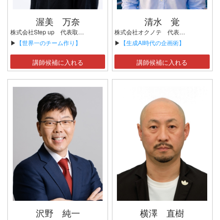
渥美 万奈
清水 覚
株式会社Step up 代表取締役 東京2020オリンピック ソフトボール競技 金メダル 世界選手権大会 銀メダル 2回 アジア競技大会 金メダル
株式会社オクノテ 代表取締役
▶
【世界一のチーム作り】
▶
【生成AI時代の企画術】
講師候補に入れる
講師候補に入れる
沢野 純一
横澤 直樹