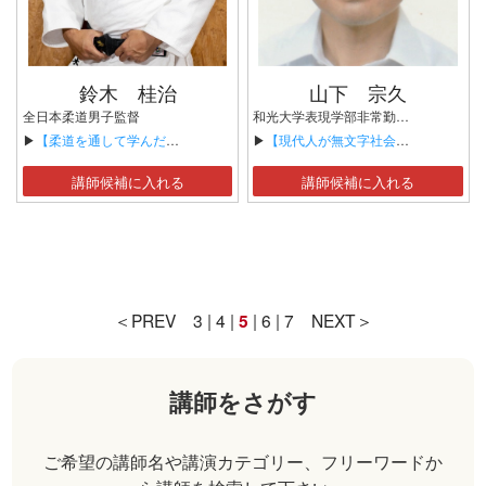
鈴木 桂治
山下 宗久
全日本柔道男子監督
和光大学表現学部非常勤講師 日本口承文芸学会会員 シベリア少数民族文化研究者 ロシア語通訳翻訳者
▶
【柔道を通して学んだ事】
▶
【現代人が無文字社会の文化から学ぶこと】
講師候補に入れる
講師候補に入れる
＜PREV
3
|
4
|
5
|
6
|
7
NEXT＞
講師をさがす
ご希望の講師名や講演カテゴリー、フリーワードか