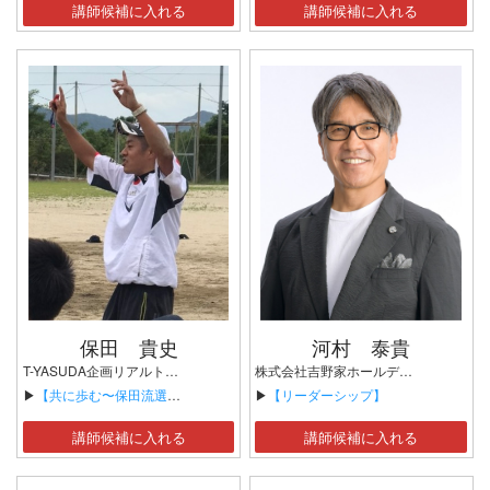
講師候補に入れる
講師候補に入れる
保田 貴史
河村 泰貴
T-YASUDA企画リアルトレーナーズ代表 野球研究家 スポーツトレーナー
株式会社吉野家ホールディングス取締役会長（～2026年5月） 株式会社吉野家名誉会長（～2026年6月予定）
▶
【共に歩む〜保田流選手をサポートする側の手法〜】
▶
【リーダーシップ】
講師候補に入れる
講師候補に入れる