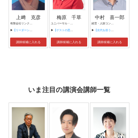
上﨑 克彦
梅原 千草
中村 喜一郎
有限会社リンクス・ビジネス・コンサルティング 代表取締役 ODネットワークジャパン ODスキルアップ講座/実践講座 トレーナー
ユニバーサル・スタジオ・ジャパン 元人材開発マネージャー Universal Academy初代学長 株式会社SmiLearn代表取締役
経営・人財コンサルタント
▶
【リーダーシップ・スキルを高めるには？】
▶
【ゲストの思い出に残るサービスとは～クルーの存在が１番のアトラクション～】
▶
【次代を担う人財】
講師候補に入れる
講師候補に入れる
講師候補に入れる
いま注目の講演会講師一覧