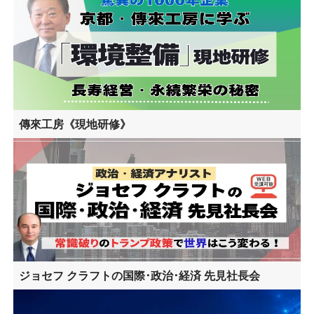
傳來工房《現地研修》
ジョセフ クラフトの国際･政治･経済 先見社長会