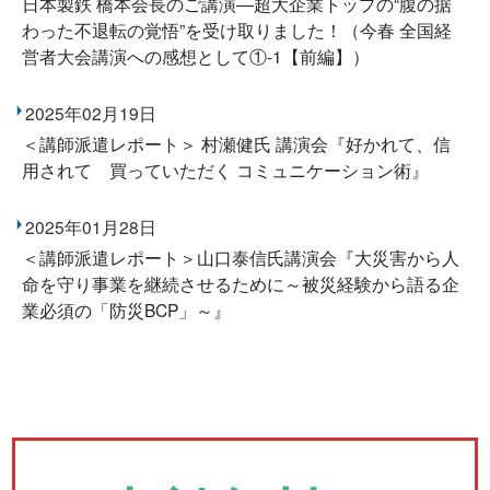
日本製鉄 橋本会長のご講演―超大企業トップの“腹の据
わった不退転の覚悟”を受け取りました！（今春 全国経
営者大会講演への感想として①-1【前編】）
2025年02月19日
＜講師派遣レポート＞ 村瀬健氏 講演会『好かれて、信
用されて 買っていただく コミュニケーション術』
2025年01月28日
＜講師派遣レポート＞山口泰信氏講演会『大災害から人
命を守り事業を継続させるために～被災経験から語る企
業必須の「防災BCP」～』