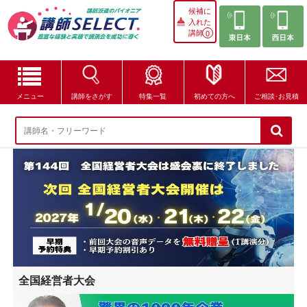
候補に
入れた
講師
0
メニュー
講師をさがす
特集一覧
初めての方へ
ご相談･お見積
講師をさがす
特集一覧
講師セレクトが選ばれる理由
ブログ・コラム
はじめての方へ
全国経営者大会
ご相談・お見積