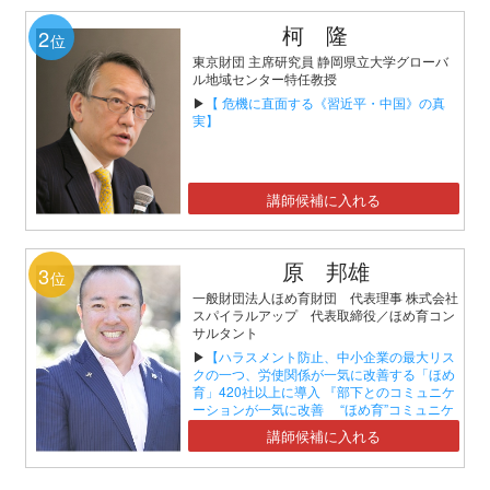
柯 隆
2
位
東京財団 主席研究員 静岡県立大学グローバ
ル地域センター特任教授
▶
【 危機に直面する《習近平・中国》の真
実】
講師候補に入れる
原 邦雄
3
位
一般財団法人ほめ育財団 代表理事 株式会社
スパイラルアップ 代表取締役／ほめ育コン
サルタント
▶
【ハラスメント防止、中小企業の最大リス
クの一つ、労使関係が一気に改善する「ほめ
育」420社以上に導入 『部下とのコミュニケ
ーションが一気に改善 “ほめ育”コミュニケ
ーションセミナー』】
講師候補に入れる