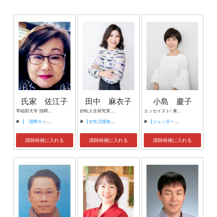
氏家 佐江子
田中 麻衣子
小島 慶子
早稲田大学 招聘研究員
好転人生研究実践家 一橋大学大学院在籍中
エッセイスト/ 東京大学大学院情報学環客員研究員
▶
【「国際キャリアの作り方」の概要】
▶
【女性活躍推進とライフイベント】
▶
【ジェンダー平等とこれからの働き方、生き方】
講師候補に入れる
講師候補に入れる
講師候補に入れる