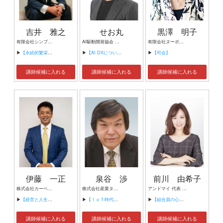
吉井 雅之
せお丸
黒澤 明子
有限会社シンプルタスク 代表取締役 習慣形成コンサルタント
AI駆動開発協会 代表理事 サイバーフリークス株式会社 代表取締役
有限会社ヌーボヌール代表取締役
▶
【永続的繁栄の組織づくり】
▶
【AI DXについて】
▶
【司会】
講師候補に入れる
講師候補に入れる
講師候補に入れる
伊藤 一正
泉谷 渉
前川 由希子
株式会社カーベル代表取締役社長 プロレスラーカーベル伊藤
株式会社産業タイムズ社 代表取締役会長 半導体産業新聞 特別編集委員
アンドマイ 代表 組織活性化コンサルタント
▶
【経営と人生がHappyになる3つのキーワード】
▶
【ＩｏＴ時代にニッポンの製造業が一気に抜け出す！！ ～世界トップシェアのセンサーとロボットで戦え！】
▶
【組合員の心をぐっと掴むコミュニケーション術～組合員が「あなたが言うなら」と動き出す３ステップ～】
講師候補に入れる
講師候補に入れる
講師候補に入れる