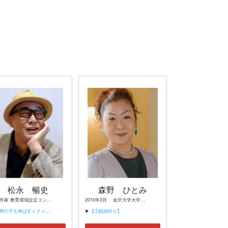
松永 暢史
森野 ひとみ
教育作家 教育環境設定コンサルタント 音読道場指導者養成講座主任講師
2010年3月 金沢大学大学院 博士後期課程修了（自然科学・学術博士） 2010年4月 株式会社片山商店 副主任研究員 2003-2017年 高等学校常勤講師 2016年4月-2017年3月 シスメックス株式会社 子宮頚がん領域血液・試薬チーム 研究補助員 現在 ・神戸女子大学 客員研究員 ・同志社女子大学 講師 ・大阪教育大学 講師 ・和歌山県教育委員会 被服学 講師 ・森野工業株式会社 役員 ・NPO法人関西子宮頸がん予防 研究会 理事長
の子を伸ばすイクメンはここが違う!】
▶
【①組紐作り】