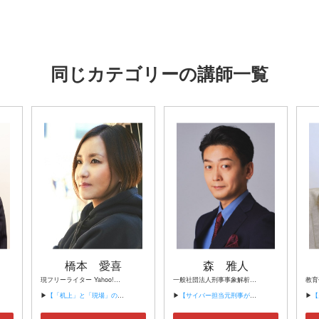
同じカテゴリーの講師一覧
橋本 愛喜
森 雅人
現フリーライター Yahoo!ニュース個人オーサー 元工場経営者・トラックドライバー 日本語教師
一般社団法人刑事事象解析研究所（ケイジケン） 代表理事
▶
【「机上」と「現場」の温度差】
▶
【サイバー担当元刑事が教える 企業を狙う サイバーリスク・ネット犯罪の手口と対策】
▶
【男