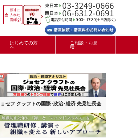
候補に
入れた
0
講師
はじめての方
ご相談・お見
へ
積
ョセフ クラフトの国際･政治･経済 先見社長会