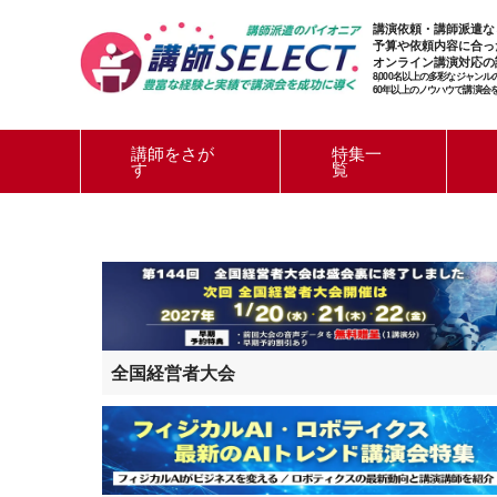
講演依頼・講師派遣な
予算や依頼内容に合っ
オンライン講演対応の
8,000名以上の多彩なジャン
60年以上のノウハウで講演会
講師をさが
特集一
す
覧
全国経営者大会