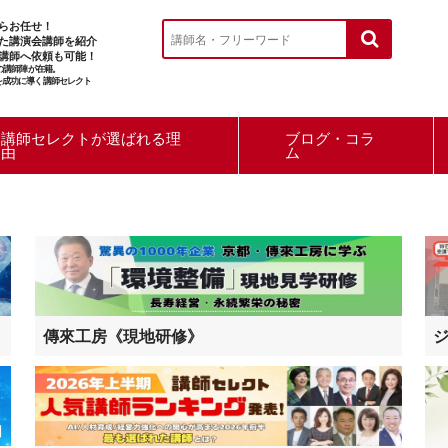
らお任せ！
た講演会講師を紹介
講師へ依頼も可能！
ルの講師陣が在籍。
を成功に導く講師セレクト
講師セレクトが選ばれる理
ブログ・コラ
由
ム
傳來工房《現地研修》
ジ