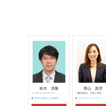
鈴木 清隆
青山 真理
シンフォニックブレイン 代表
一般社団法人 共生と共育ネットワーク 理事
▶
【日本を元気にする教育】
▶
【デジタルシティズンシップ講座】