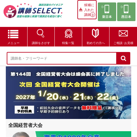
候補に
入れた
講師
0
メニュー
講師をさがす
特集一覧
初めての方へ
ご相談･お見積
講師をさがす
特集一覧
講師セレクトが選ばれる理由
ブログ・コラム
はじめての方へ
全国経営者大会
ご相談・お見積