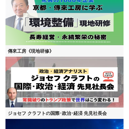
傳來工房《現地研修》
ジョセフ クラフトの国際･政治･経済 先見社長会