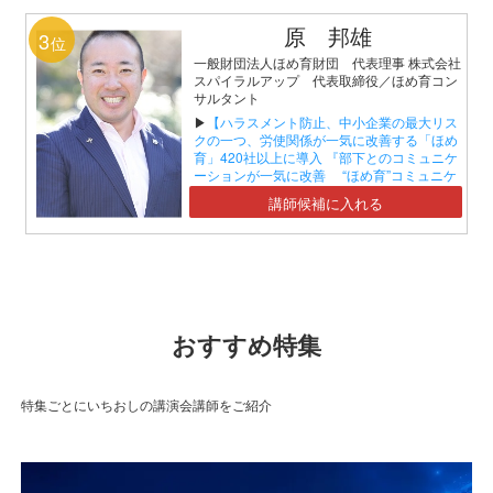
原 邦雄
3
位
一般財団法人ほめ育財団 代表理事 株式会社
スパイラルアップ 代表取締役／ほめ育コン
サルタント
▶
【ハラスメント防止、中小企業の最大リス
クの一つ、労使関係が一気に改善する「ほめ
育」420社以上に導入 『部下とのコミュニケ
ーションが一気に改善 “ほめ育”コミュニケ
ーションセミナー』】
講師候補に入れる
おすすめ特集
特集ごとにいちおしの講演会講師をご紹介