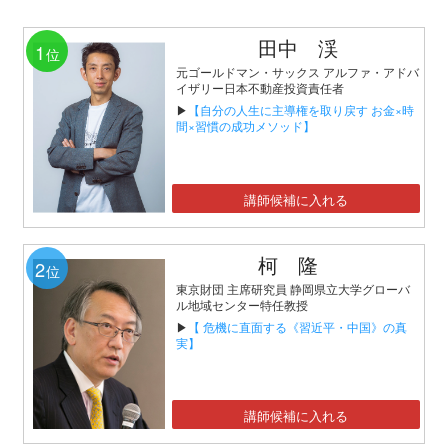
田中 渓
1
位
元ゴールドマン・サックス アルファ・アドバ
イザリー日本不動産投資責任者
▶
【自分の人生に主導権を取り戻す お金×時
間×習慣の成功メソッド】
講師候補に入れる
柯 隆
2
位
東京財団 主席研究員 静岡県立大学グローバ
ル地域センター特任教授
▶
【 危機に直面する《習近平・中国》の真
実】
講師候補に入れる