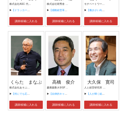
株式会社ASC 代表取締役
株式会社研秀舎 代表取締役 QM-East 代表 感動経営コンサルタント 感動工房短期大学学長
モチベートワーク総研合同会社 代表 一般社団法人日本動機づけ面接協会 元理事 パワーハラスメント防止コミュニケーション・コンサルタント 上司と部下のコミュニケーション・コンサルタント
▶
【ドラッカーに学ぶ 経営者の役割と仕事とは？～激動の時代、経営者は経営しなければならない～】
▶
【感動経営革命 成果を作る実践の３つのSTEP】
▶
【働きがい向上 コミュニケーション】
講師候補に入れる
講師候補に入れる
講師候補に入れる
くらた まなぶ
高橋 俊介
大久保 寛司
株式会社あそぶとまなぶ 代表取締役
慶應義塾大学SFC研究所 上席所員
人と経営研究所 所長
▶
【何にでも応用できる仕事術】
▶
【自律的キャリア形成】
▶
【人が輝く組織を実現するには】
講師候補に入れる
講師候補に入れる
講師候補に入れる