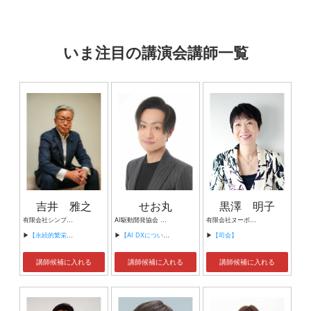
いま注目の講演会講師一覧
吉井 雅之
せお丸
黒澤 明子
有限会社シンプルタスク 代表取締役 習慣形成コンサルタント
AI駆動開発協会 代表理事 サイバーフリークス株式会社 代表取締役
有限会社ヌーボヌール代表取締役
▶
【永続的繁栄の組織づくり】
▶
【AI DXについて】
▶
【司会】
講師候補に入れる
講師候補に入れる
講師候補に入れる