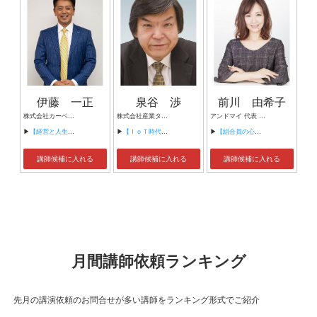
伊藤 一正
泉谷 渉
前川 由希子
株式会社カーベル代表取締役社長 プロレスラーカーベル伊藤
株式会社産業タイムズ社 代表取締役会長 半導体産業新聞 特別編集委員
アンドマイ 代表 組織活性化コンサルタント
▶
【経営と人生がHappyになる3つのキーワード】
▶
【ＩｏＴ時代にニッポンの製造業が一気に抜け出す！！ ～世界トップシェアのセンサーとロボットで戦え！】
▶
【組合員の心をぐっと掴むコミュニケーション術～組合員が「あなたが言うなら」と動き出す３ステップ～】
講師候補に入れる
講師候補に入れる
講師候補に入れる
月間講師依頼ランキング
先月の講演依頼のお問合せが多い講師をランキング形式でご紹介