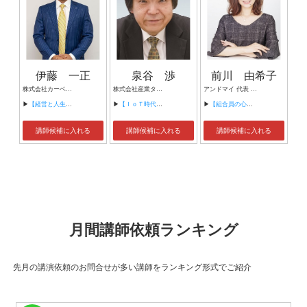
伊藤 一正
泉谷 渉
前川 由希子
株式会社カーベル代表取締役社長 プロレスラーカーベル伊藤
株式会社産業タイムズ社 代表取締役会長 半導体産業新聞 特別編集委員
アンドマイ 代表 組織活性化コンサルタント
▶
【経営と人生がHappyになる3つのキーワード】
▶
【ＩｏＴ時代にニッポンの製造業が一気に抜け出す！！ ～世界トップシェアのセンサーとロボットで戦え！】
▶
【組合員の心をぐっと掴むコミュニケーション術～組合員が「あなたが言うなら」と動き出す３ステップ～】
講師候補に入れる
講師候補に入れる
講師候補に入れる
月間講師依頼ランキング
先月の講演依頼のお問合せが多い講師をランキング形式でご紹介