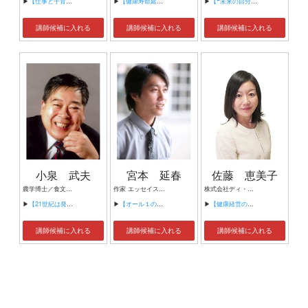
▶
【仕事と子育ての両立】
▶
【健康寿命延伸のための食習慣】
▶
【❝未来の自分に投資する❞若手社員のための実践！食生活講座】
講師候補に入れる
講師候補に入れる
講師候補に入れる
小泉 武夫
宮本 延春
佐藤 恵美子
農学博士／食文化論者／文筆家
作家 エッセイスト 元高校教師 元教育再生会議委員
株式会社ディ・クリエイト 専任講師
▶
【21世紀は発酵革命で始まる～老化制御と健康の秘訣～】
▶
【オール１の落ちこぼれ、教師になる。～出逢いの奇跡～】
▶
【健康経営のススメ「管理職が知るべき健康管理の最前線」】
講師候補に入れる
講師候補に入れる
講師候補に入れる