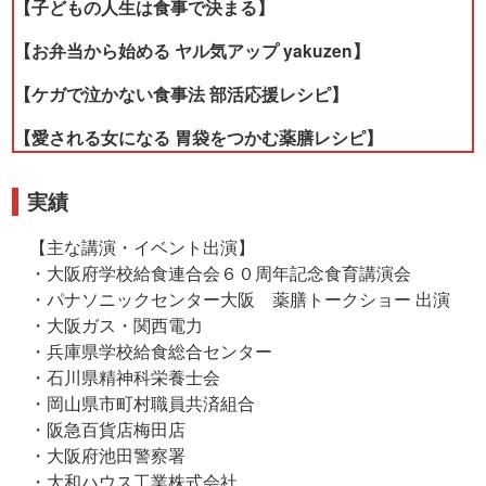
【子どもの人生は食事で決まる】
【お弁当から始める ヤル気アップ yakuzen】
【ケガで泣かない食事法 部活応援レシピ】
【愛される女になる 胃袋をつかむ薬膳レシピ】
実績
【主な講演・イベント出演】
・大阪府学校給食連合会６０周年記念食育講演会
・パナソニックセンター大阪 薬膳トークショー 出演
・大阪ガス・関西電力
・兵庫県学校給食総合センター
・石川県精神科栄養士会
・岡山県市町村職員共済組合
・阪急百貨店梅田店
・大阪府池田警察署
・大和ハウス工業株式会社