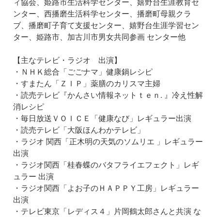
ィ協会、姫路市生活科学センター、嬉野台生涯教育セ
ンター、西播磨生活科学センター、播磨町母親クラ
ブ、播磨町子育て支援センター、嬉野台生涯学習セン
ター、姫路市、加古川市男女共同参画 センター他
【主なテレビ・ラジオ 出演】
・ＮＨＫ総合「ごごナマ」健康鍋レシピ
・すまたん「ＺＩＰ」薬膳のカリスマ主婦
・読売テレビ『かんさい情報ネットｔｅｎ. 』冷え性解
消レシピ
・毎日放送ＶＯＩＣＥ「健康なび」レギュラー出演
・読売テレビ「大阪ほんわかテレビ」
・ラジオ 関西「正木明の天気のソムリエ 」レギュラー
出演
・ラジオ関西「桂春蝶のバタフライエフェクト」レギ
ュラー 出演
・ラジオ関西「よお子のＨＡＰＰＹ工房」レギュラー
出演
・テレビ東京「レディス４」片岡鶴太郎さんと共演 な