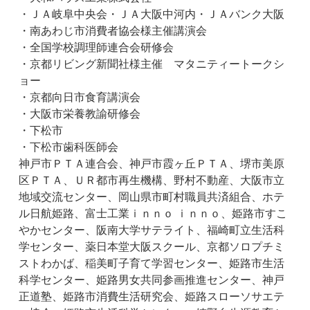
・ＪＡ岐阜中央会・ＪＡ大阪中河内・ＪＡバンク大阪
・南あわじ市消費者協会様主催講演会
・全国学校調理師連合会研修会
・京都リビング新聞社様主催 マタニティートークシ
ョー
・京都向日市食育講演会
・大阪市栄養教諭研修会
・下松市
・下松市歯科医師会
神戸市ＰＴＡ連合会、神戸市霞ヶ丘ＰＴＡ、堺市美原
区ＰＴＡ、ＵＲ都市再生機構、野村不動産、大阪市立
地域交流センター、岡山県市町村職員共済組合、ホテ
ル日航姫路、富士工業ｉｎｎｏ ｉｎｎｏ、姫路市すこ
やかセンター、阪南大学サテライト、福崎町立生活科
学センター、薬日本堂大阪スクール、京都ソロプチミ
ストわかば、稲美町子育て学習センター、姫路市生活
科学センター、姫路男女共同参画推進センター、神戸
正道塾、姫路市消費生活研究会、姫路スローソサエテ