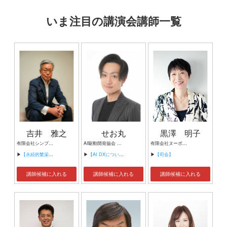
いま注目の講演会講師一覧
吉井 雅之
せお丸
黒澤 明子
有限会社シンプルタスク 代表取締役 習慣形成コンサルタント
AI駆動開発協会 代表理事 サイバーフリークス株式会社 代表取締役
有限会社ヌーボヌール代表取締役
▶
【永続的繁栄の組織づくり】
▶
【AI DXについて】
▶
【司会】
講師候補に入れる
講師候補に入れる
講師候補に入れる