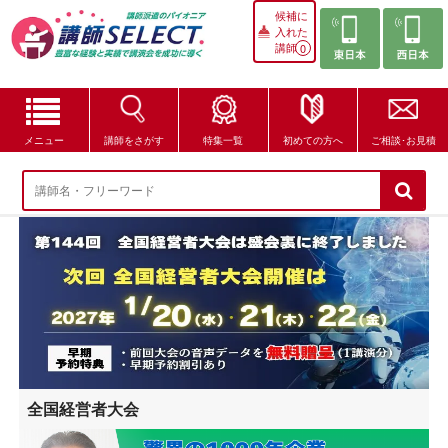
候補に
入れた
講師
0
メニュー
講師をさがす
特集一覧
初めての方へ
ご相談･お見積
講師をさがす
特集一覧
講師セレクトが選ばれる理由
ブログ・コラム
はじめての方へ
全国経営者大会
ご相談・お見積