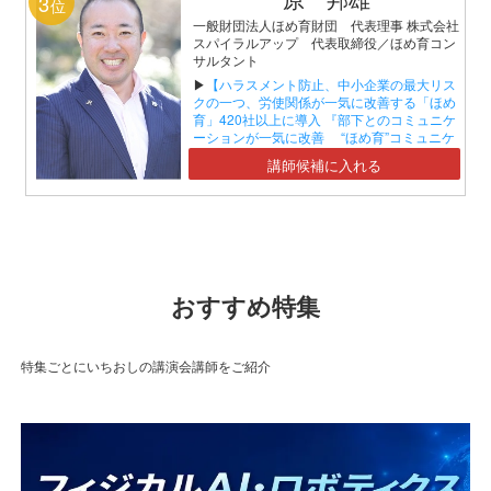
3
位
一般財団法人ほめ育財団 代表理事 株式会社
スパイラルアップ 代表取締役／ほめ育コン
サルタント
▶
【ハラスメント防止、中小企業の最大リス
クの一つ、労使関係が一気に改善する「ほめ
育」420社以上に導入 『部下とのコミュニケ
ーションが一気に改善 “ほめ育”コミュニケ
ーションセミナー』】
講師候補に入れる
おすすめ特集
特集ごとにいちおしの講演会講師をご紹介