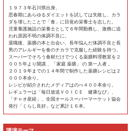
１９７３年石川県出身。
思春期にあらゆるダイエットを試しては失敗し、カラ
ダを壊したことで「食」に目覚め栄養士を志した。
児童養護施設の栄養士として６年間勤務し、激務に追
われ原因不明の体調不良に。
退職後、薬膳の本と出会い、長年悩んだ体調不良と長
男のアレルギーを食のチカラで克服した経験を持つ。
スーパーでそろう食材だけでつくる薬膳料理教室を２
００５年より開講 、「家庭 薬膳」 の 第一人者 。
２０１９年までの１４年間で制作した薬膳レシピは２
０００本余り。
レシピが紹介されたメディアはのべ４００本余り。
レギュラーは「毎日放送ＶＯＩＣＥ 健康なび」、
「チャオ産経」、全国オールスーパーマーケット協会
発行「くらし良好」など累計１６本。
講演テーマ