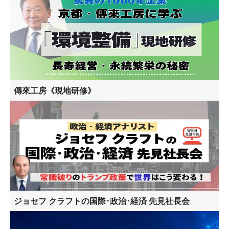
傳來工房《現地研修》
ジョセフ クラフトの国際･政治･経済 先見社長会