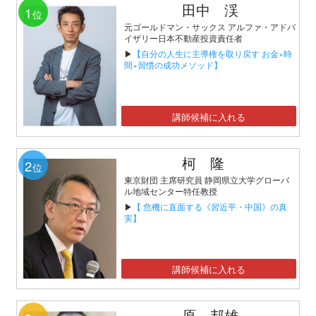
田中 渓
1
位
元ゴールドマン・サックス アルファ・アドバ
イザリー日本不動産投資責任者
▶
【自分の人生に主導権を取り戻す お金×時
間×習慣の成功メソッド】
講師候補に入れる
柯 隆
2
位
東京財団 主席研究員 静岡県立大学グローバ
ル地域センター特任教授
▶
【 危機に直面する《習近平・中国》の真
実】
講師候補に入れる
原 邦雄