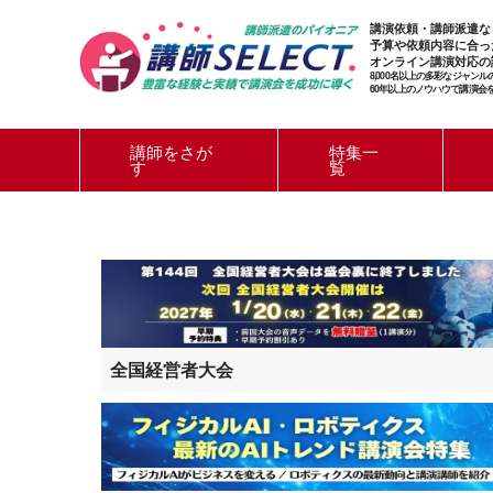
講演依頼・講師派遣な
予算や依頼内容に合っ
オンライン講演対応の
8,000名以上の多彩なジャン
60年以上のノウハウで講演会
講師をさが
特集一
す
覧
全国経営者大会