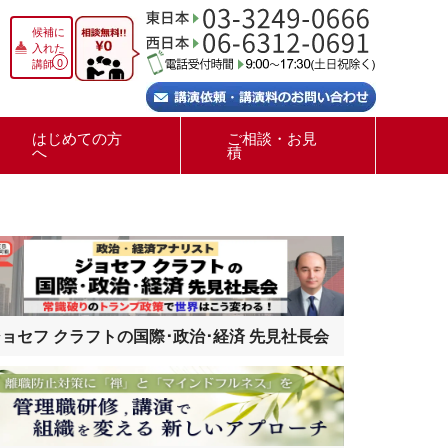
候補に
入れた
0
講師
はじめての方
ご相談・お見
へ
積
ョセフ クラフトの国際･政治･経済 先見社長会