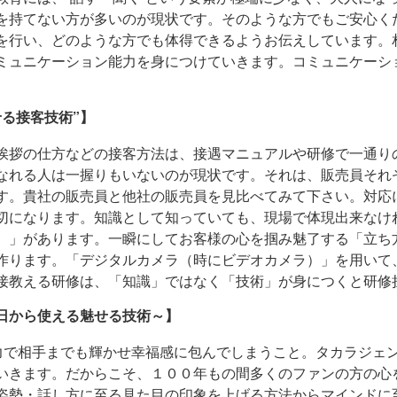
を持てない方が多いのが現状です。そのような方でもご安心く
を行い、どのような方でも体得できるようお伝えしています。
ミュニケーション能力を身につけていきます。コミュニケーシ
る接客技術”】
挨拶の仕方などの接客方法は、接遇マニュアルや研修で一通り
なれる人は一握りもいないのが現状です。それは、販売員それ
す。貴社の販売員と他社の販売員を見比べてみて下さい。対応
切になります。知識として知っていても、現場で体現出来なけ
）」があります。一瞬にしてお客様の心を掴み魅了する「立ち
作ります。「デジタルカメラ（時にビデオカメラ）」を用いて
接教える研修は、「知識」ではなく「技術」が身につくと研修
日から使える魅せる技術～】
魅力で相手までも輝かせ幸福感に包んでしまうこと。タカラジェ
いきます。だからこそ、１００年もの間多くのファンの方の心を
姿勢・話し方に至る見た目の印象を上げる方法からマインドに