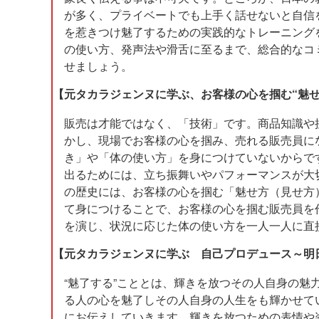
が多く、プライベートでも上手く話せないと自信
を惹きつけ魅了するための実践的なトレーニング
の使い方、発声法や滑舌に至るまで、総合的なコ
せましょう。
【元タカラジェンヌに学ぶ、お客様の心を掴む“魅せ
販売は才能ではなく、「技術」です。商品知識や
かし、現場でお客様の心を掴み、売れる販売員に
き」や「体の使い方」を身につけていないからで
出るためには、立ち振舞いやパフォーマンスが大
の歴史には、お客様の心を掴む「魅せ方（見せ方
て身につけることで、お客様の心を掴む販売員を
を演じ、状況に応じた体の使い方を一人一人に直
【元タカラジェンヌに学ぶ 自己プロデュース～明
“魅了する”こととは、輝きを放つその人自身の
る人の心を魅了しその人自身の人生をも輝かせて
にお伝えしていきます。輝きを放つための表情や