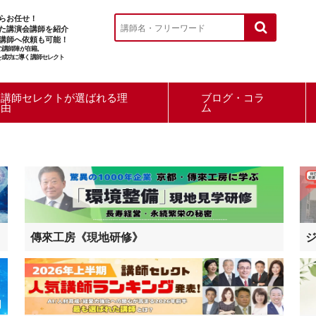
らお任せ！
た講演会講師を紹介
講師へ依頼も可能！
ルの講師陣が在籍。
を成功に導く講師セレクト
講師セレクトが選ばれる理
ブログ・コラ
由
ム
傳來工房《現地研修》
ジ