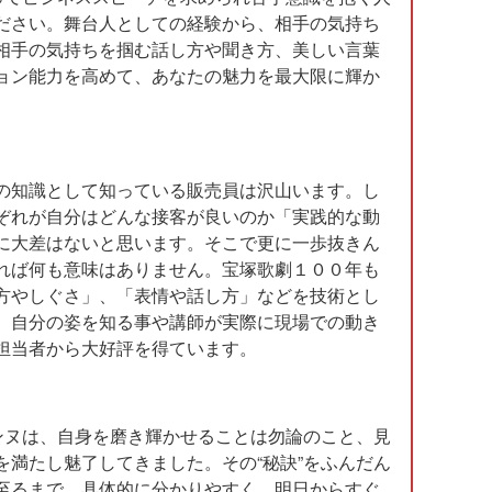
ださい。舞台人としての経験から、相手の気持ち
相手の気持ちを掴む話し方や聞き方、美しい言葉
ョン能力を高めて、あなたの魅力を最大限に輝か
の知識として知っている販売員は沢山います。し
ぞれが自分はどんな接客が良いのか「実践的な動
に大差はないと思います。そこで更に一歩抜きん
れば何も意味はありません。宝塚歌劇１００年も
方やしぐさ」、「表情や話し方」などを技術とし
、自分の姿を知る事や講師が実際に現場での動き
担当者から大好評を得ています。
ンヌは、自身を磨き輝かせることは勿論のこと、見
満たし魅了してきました。その“秘訣”をふんだん
至るまで、具体的に分かりやすく、明日からすぐ