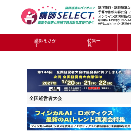
講演依頼・講師派遣な
予算や依頼内容に合っ
オンライン講演対応の
8,000名以上の多彩なジャン
60年以上のノウハウで講演会
講師をさが
特集一
す
覧
全国経営者大会