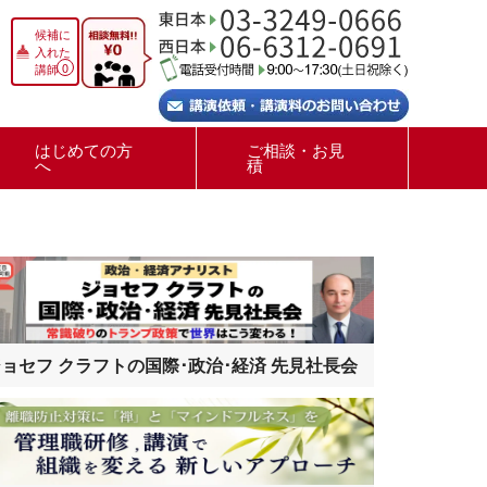
候補に
入れた
0
講師
はじめての方
ご相談・お見
へ
積
ョセフ クラフトの国際･政治･経済 先見社長会