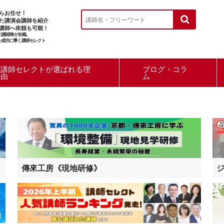
らお任せ！
た講演会講師を紹介
講師へ依頼も可能！
ルの講師陣が在籍。
を成功に導く講師セレクト
講師セレクトが選ばれる理
ブログ・コラ
由
ム
傳來工房《現地研修》
ジ