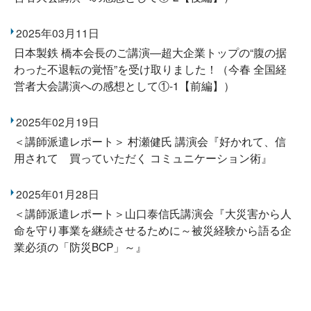
2025年03月11日
日本製鉄 橋本会長のご講演―超大企業トップの“腹の据
わった不退転の覚悟”を受け取りました！（今春 全国経
営者大会講演への感想として①-1【前編】）
2025年02月19日
＜講師派遣レポート＞ 村瀬健氏 講演会『好かれて、信
用されて 買っていただく コミュニケーション術』
2025年01月28日
＜講師派遣レポート＞山口泰信氏講演会『大災害から人
命を守り事業を継続させるために～被災経験から語る企
業必須の「防災BCP」～』