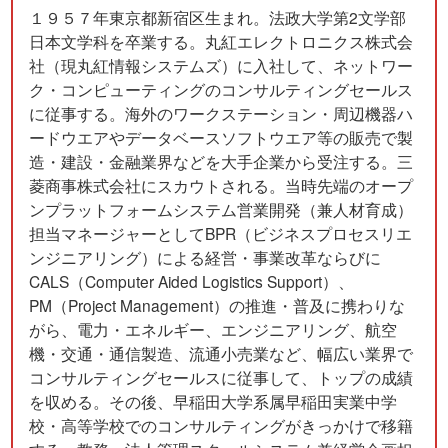
１９５７年東京都新宿区生まれ。法政大学第2文学部
日本文学科を卒業する。丸紅エレクトロニクス株式会
社（現丸紅情報システムズ）に入社して、ネットワー
ク・コンピューティングのコンサルティングセールス
に従事する。海外のワークステーション・周辺機器ハ
ードウエアやデータベースソフトウエア等の販売で製
造・建設・金融業界などを大手企業から受注する。三
菱商事株式会社にスカウトされる。当時先端のオープ
ンプラットフォームシステム営業開発（兼人材育成）
担当マネージャーとしてBPR（ビジネスプロセスリエ
ンジニアリング）による経営・事業改革ならびに
CALS（Computer Aided Logistics Support）、
PM（Project Management）の推進・普及に携わりな
がら、電力・エネルギー、エンジニアリング、航空
機・交通・通信製造、流通小売業など、幅広い業界で
コンサルティングセールスに従事して、トップの成績
を収める。その後、早稲田大学系属早稲田実業中学
校・高等学校でのコンサルティングがきっかけで移籍