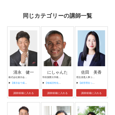
同じカテゴリーの講師一覧
清永 健一
にしゃんた
佐田 美香
株式会社展示会営業マーケティング 代表取締役 展示会営業(R)コンサルタント 中小企業診断士
羽衣国際大学教授・タレント
理念浸透人事コンサルタント 充実キャリアラボ 代表
▶
【展示会で成果を出す秘訣】
▶
【地域活性化のカギは、外国人の視点にあり】
▶
【経営理念って必要ですか？】
講師候補に入れる
講師候補に入れる
講師候補に入れる