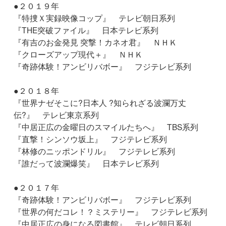
●２０１９年
『特捜Ｘ実録映像コップ』 テレビ朝日系列
『THE突破ファイル』 日本テレビ系列
『有吉のお金発見 突撃！カネオ君』 ＮＨＫ
『クローズアップ現代＋』 ＮＨＫ
『奇跡体験！アンビリバボー』 フジテレビ系列
●２０１８年
『世界ナゼそこに?日本人 ?知られざる波瀾万丈
伝?』 テレビ東京系列
『中居正広の金曜日のスマイルたちへ』 TBS系列
『直撃！シンソウ坂上』 フジテレビ系列
『林修のニッポンドリル』 フジテレビ系列
『誰だって波瀾爆笑』 日本テレビ系列
●２０１７年
『奇跡体験！アンビリバボー』 フジテレビ系列
『世界の何だコレ！？ミステリー』 フジテレビ系列
『中居正広の身になる図書館』 テレビ朝日系列