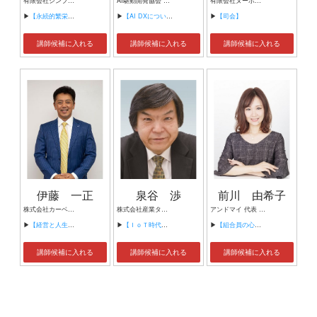
有限会社シンプルタスク 代表取締役 習慣形成コンサルタント
AI駆動開発協会 代表理事 サイバーフリークス株式会社 代表取締役
有限会社ヌーボヌール代表取締役
▶
【永続的繁栄の組織づくり】
▶
【AI DXについて】
▶
【司会】
講師候補に入れる
講師候補に入れる
講師候補に入れる
伊藤 一正
泉谷 渉
前川 由希子
株式会社カーベル代表取締役社長 プロレスラーカーベル伊藤
株式会社産業タイムズ社 代表取締役会長 半導体産業新聞 特別編集委員
アンドマイ 代表 組織活性化コンサルタント
▶
【経営と人生がHappyになる3つのキーワード】
▶
【ＩｏＴ時代にニッポンの製造業が一気に抜け出す！！ ～世界トップシェアのセンサーとロボットで戦え！】
▶
【組合員の心をぐっと掴むコミュニケーション術～組合員が「あなたが言うなら」と動き出す３ステップ～】
講師候補に入れる
講師候補に入れる
講師候補に入れる