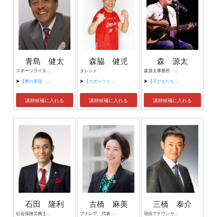
青島 健太
森脇 健児
森 源太
スポーツライター／ＴＶキャスター
タレント
森源太事務所 代表
▶
【夢の実現、今こそチャレンジを！】
▶
【スポーツとこころの力】
▶
【子どもたち一人ひとりの人生が、 自立した幸せなものであるために】
講師候補に入れる
講師候補に入れる
講師候補に入れる
石田 隆利
古橋 麻美
三橋 泰介
社会保険労務士法人リライエ 代表 株式会社リライエ 代表取締役 ハイブリッド社労士®
プナレア 代表 安全脳力開発プロデューサー おかげさまの心で神社を詣でる会 主宰 島根県知事委嘱 遣島使 出雲市長委嘱 出雲観光大使
現役アナウンサー・プレゼンテーショントレーナー