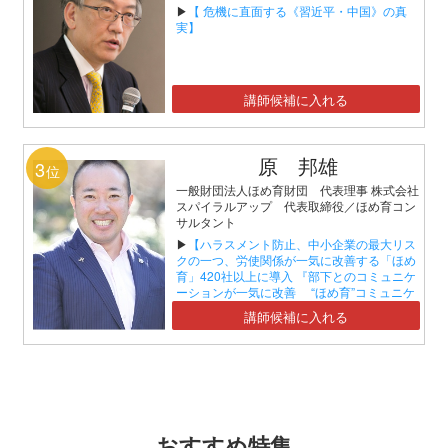
▶
【 危機に直面する《習近平・中国》の真
実】
講師候補に入れる
原 邦雄
3
位
一般財団法人ほめ育財団 代表理事 株式会社
スパイラルアップ 代表取締役／ほめ育コン
サルタント
▶
【ハラスメント防止、中小企業の最大リス
クの一つ、労使関係が一気に改善する「ほめ
育」420社以上に導入 『部下とのコミュニケ
ーションが一気に改善 “ほめ育”コミュニケ
ーションセミナー』】
講師候補に入れる
おすすめ特集