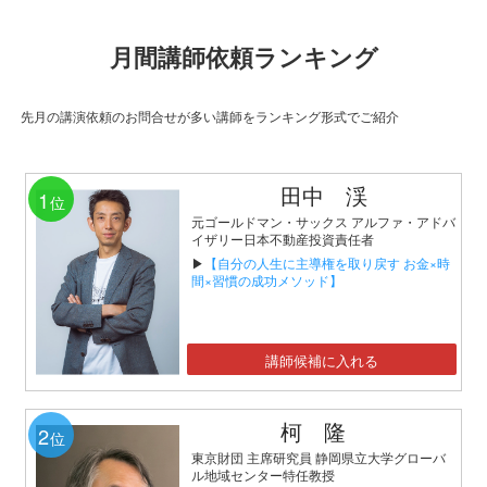
月間講師依頼ランキング
先月の講演依頼のお問合せが多い講師をランキング形式でご紹介
田中 渓
1
位
元ゴールドマン・サックス アルファ・アドバ
イザリー日本不動産投資責任者
▶
【自分の人生に主導権を取り戻す お金×時
間×習慣の成功メソッド】
講師候補に入れる
柯 隆
2
位
東京財団 主席研究員 静岡県立大学グローバ
ル地域センター特任教授