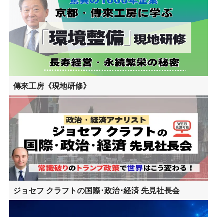
傳來工房《現地研修》
ジョセフ クラフトの国際･政治･経済 先見社長会