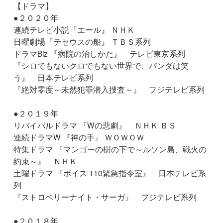
【ドラマ】
●２０２０年
連続テレビ小説『エール』 ＮＨＫ
日曜劇場『テセウスの船』 ＴＢＳ系列
ドラマBiz 『病院の治しかた』 テレビ東京系列
『シロでもないクロでもない世界で、パンダは笑
う』 日本テレビ系列
『絶対零度～未然犯罪潜入捜査～』 フジテレビ系列
●２０１９年
リバイバルドラマ 『Wの悲劇』 ＮＨＫ ＢＳ
連続ドラマW 『神の手』 ＷＯＷＯＷ
特集ドラマ 『マンゴーの樹の下で～ルソン島、戦火の
約束～』 ＮＨＫ
土曜ドラマ 『ボイス 110緊急指令室』 日本テレビ系
列
『ストロベリーナイト・サーガ』 フジテレビ系列
●２０１８年