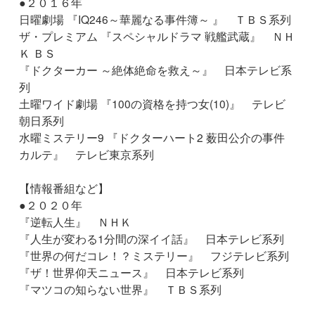
●２０１６年
日曜劇場 『IQ246～華麗なる事件簿～ 』 ＴＢＳ系列
ザ・プレミアム 『スペシャルドラマ 戦艦武蔵』 ＮＨ
Ｋ ＢＳ
『ドクターカー ～絶体絶命を救え～』 日本テレビ系
列
土曜ワイド劇場 『100の資格を持つ女(10)』 テレビ
朝日系列
水曜ミステリー9 『ドクターハート2 薮田公介の事件
カルテ』 テレビ東京系列
【情報番組など】
●２０２０年
『逆転人生』 ＮＨＫ
『人生が変わる1分間の深イイ話』 日本テレビ系列
『世界の何だコレ！？ミステリー』 フジテレビ系列
『ザ！世界仰天ニュース』 日本テレビ系列
『マツコの知らない世界』 ＴＢＳ系列