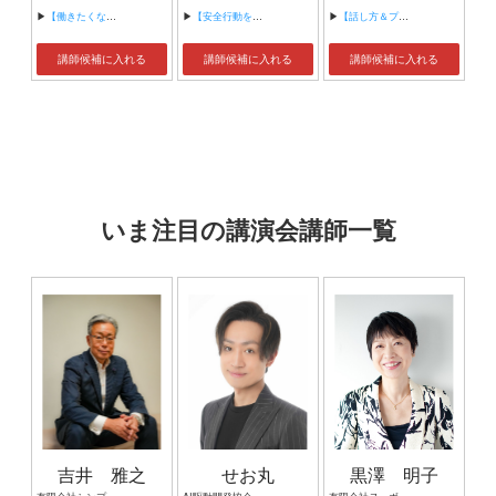
▶
【働きたくなる会社の作り方】
▶
【安全行動をするための脳づくり～ゼロ災害のための脳力アップトレーニング～】
▶
【話し方＆プレゼンの達人セミナー】
講師候補に入れる
講師候補に入れる
講師候補に入れる
いま注目の講演会講師一覧
吉井 雅之
せお丸
黒澤 明子