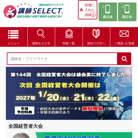
候補に
入れた
講師
0
メニュー
講師をさがす
特集一覧
初めての方へ
ご相談･お見積
講師をさがす
特集一覧
講師セレクトが選ばれる理由
ブログ・コラム
はじめての方へ
全国経営者大会
ご相談・お見積