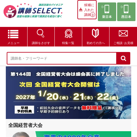
候補に
入れた
講師
0
メニュー
講師をさがす
特集一覧
初めての方へ
ご相談･お見積
講師をさがす
特集一覧
講師セレクトが選ばれる理由
ブログ・コラム
はじめての方へ
全国経営者大会
ご相談・お見積