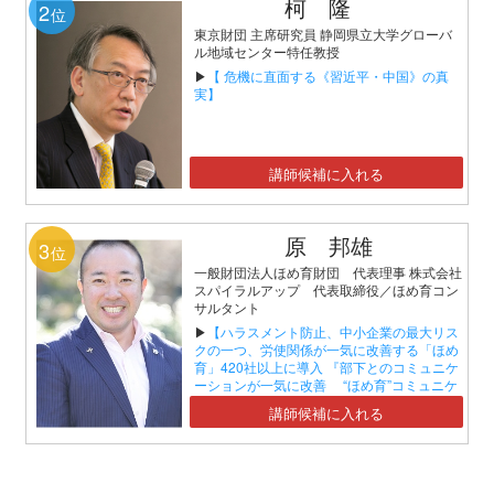
柯 隆
2
位
東京財団 主席研究員 静岡県立大学グローバ
ル地域センター特任教授
▶
【 危機に直面する《習近平・中国》の真
実】
講師候補に入れる
原 邦雄
3
位
一般財団法人ほめ育財団 代表理事 株式会社
スパイラルアップ 代表取締役／ほめ育コン
サルタント
▶
【ハラスメント防止、中小企業の最大リス
クの一つ、労使関係が一気に改善する「ほめ
育」420社以上に導入 『部下とのコミュニケ
ーションが一気に改善 “ほめ育”コミュニケ
ーションセミナー』】
講師候補に入れる