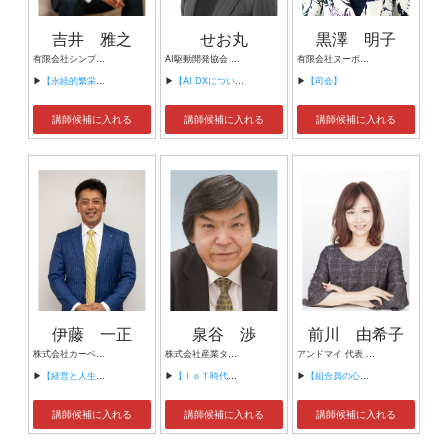
吉井 雅之
せお丸
黒澤 明子
有限会社シンプルタスク 代表取締役 習慣形成コンサルタント
AI駆動開発協会 代表理事 サイバーフリークス株式会社 代表取締役
有限会社ヌーボヌール代表取締役
▶
【永続的繁栄の組織づくり】
▶
【AI DXについて】
▶
【司会】
講師候補に入れる
講師候補に入れる
講師候補に入れる
伊藤 一正
泉谷 渉
前川 由希子
株式会社カーベル代表取締役社長 プロレスラーカーベル伊藤
株式会社産業タイムズ社 代表取締役会長 半導体産業新聞 特別編集委員
アンドマイ 代表 組織活性化コンサルタント
▶
【経営と人生がHappyになる3つのキーワード】
▶
【ＩｏＴ時代にニッポンの製造業が一気に抜け出す！！ ～世界トップシェアのセンサーとロボットで戦え！】
▶
【組合員の心をぐっと掴むコミュニケーション術～組合員が「あなたが言うなら」と動き出す３ステップ～】
講師候補に入れる
講師候補に入れる
講師候補に入れる