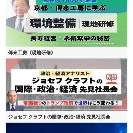
傳來工房《現地研修》
ジョセフ クラフトの国際･政治･経済 先見社長会