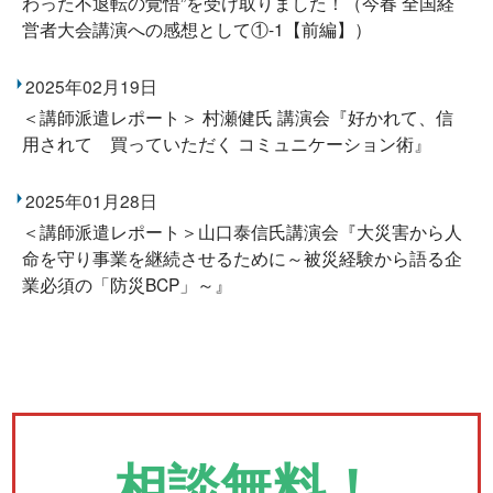
わった不退転の覚悟”を受け取りました！（今春 全国経
営者大会講演への感想として①-1【前編】）
2025年02月19日
＜講師派遣レポート＞ 村瀬健氏 講演会『好かれて、信
用されて 買っていただく コミュニケーション術』
2025年01月28日
＜講師派遣レポート＞山口泰信氏講演会『大災害から人
命を守り事業を継続させるために～被災経験から語る企
業必須の「防災BCP」～』
相談無料！