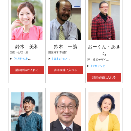
鈴木 美和
鈴木 一義
おーくん・あき
医療・心理・産業保健の3つの視点から、企業の現場に即した Well-being を支援する専門家 ・看護師/保健師 ・公認心理師 ・労働衛生コンサルタント ・健康経営アドバイザー
国立科学博物館理工学研究部 科学技術史グループ長
ら
▶
【生産性を劇的に変える睡眠変革研修～睡眠は最強のビジネススキル。脳の疲労をリセットし集中力を最大化する～】
▶
【日本の“モノづくり”の現状と今後?モノづくりからMONODZUKURIへ】
(学）桑沢デザイン研究所教授 NPO法人「OKUNファンデーション・日本障害者芸術支援協会」理事長 青山学院大学大学院兼任講師 湘南デザインスタジオ代表
▶
【デザインと発想の世界】
講師候補に入れる
講師候補に入れる
講師候補に入れる