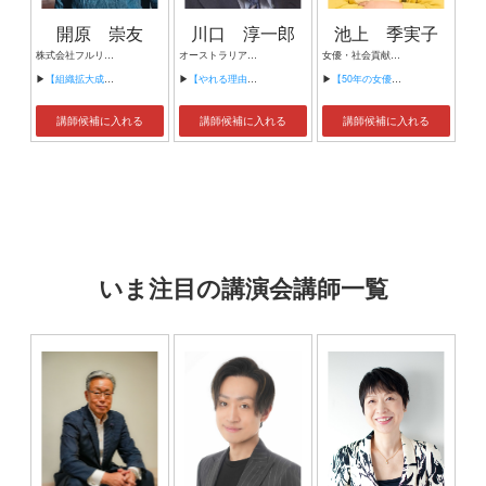
開原 崇友
川口 淳一郎
池上 季実子
株式会社フルリノ 代表取締役
オーストラリア国立大学 教授 国立研究開発法人 宇宙航空研究開発機構 宇宙科学研究所 名誉教授
女優・社会貢献活動家
▶
【組織拡大成功のカギと実践例】
▶
【やれる理由こそが着想を生む】
▶
【50年の女優人生から学んだこと～表現の力と人との繋がり～】
講師候補に入れる
講師候補に入れる
講師候補に入れる
いま注目の講演会講師一覧