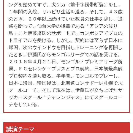
ングを始めてすぐ、大ケガ（前十字靱帯断裂）をし、
１年間の入院、リハビリ生活を送る。そして、４３歳
のとき、２０年以上続けていた教員の仕事を辞し、退
路を断って、仙台大学の後輩である「アジアの渡り
鳥」こと伊藤壇氏のサポートで、カンボジアでプロの
トライアルを受ける。しかし、契約には至らず日本に
帰国。次のウインドウを目指しトレーニングを再開し
たとき、伊藤氏からモンゴルリーグでの話を受ける。
２０１６年４月２１日、モンゴル・プレミアリーグ所
属、ＦＣセレンゲ・プレスとプロ契約。日本初最高齢
プロ契約を勝ち取る。半年間、モンゴルでプレーし、
日本に帰国。帰国後は、北海道コンサドーレ札幌でス
クールコーチ、そして現在は、伊藤氏が立ち上げたサ
ッカースクール「チャレンジャス」にてスクールコー
チをしている。
講演テーマ