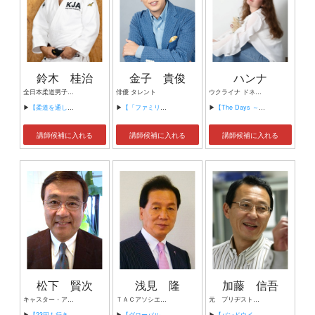
鈴木 桂治
金子 貴俊
ハンナ
全日本柔道男子監督
俳優 タレント
ウクライナ ドネツク州出身 避難民として来日
▶
【柔道を通して学んだ事】
▶
【「ファミリーキャンプの楽しみ方」】
▶
【The Days ～ハンナの7日間～】
講師候補に入れる
講師候補に入れる
講師候補に入れる
松下 賢次
浅見 隆
加藤 信吾
キャスター・アナウンサー
ＴＡＣアソシエイツ 代表 筑波大学社会人大学院非常勤講師 帝京大学非常勤講師
元 ブリヂストンフローテック（株） 代表取締役社長 元 （株）ブリヂストン 化工品技術本部長 加藤技術コンサルティング 代表
▶
【23回も行きました！ゴルフの祭典 マスターズ】
▶
【グローバル・リーダーシップとは？】
▶
【バンドウイルカ ”フジ”の人工尾びれの開発】