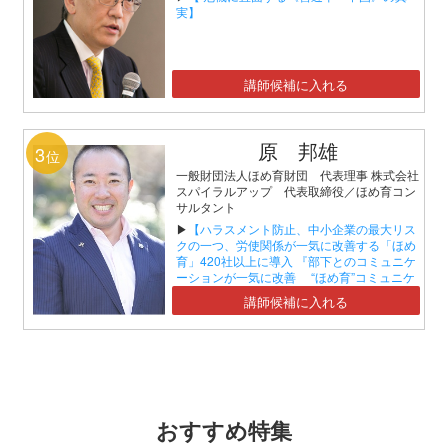
実】
講師候補に入れる
原 邦雄
3
位
一般財団法人ほめ育財団 代表理事 株式会社
スパイラルアップ 代表取締役／ほめ育コン
サルタント
▶
【ハラスメント防止、中小企業の最大リス
クの一つ、労使関係が一気に改善する「ほめ
育」420社以上に導入 『部下とのコミュニケ
ーションが一気に改善 “ほめ育”コミュニケ
ーションセミナー』】
講師候補に入れる
おすすめ特集