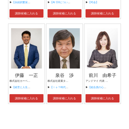
▶
【永続的繁栄の組織づくり】
▶
【AI DXについて】
▶
【司会】
講師候補に入れる
講師候補に入れる
講師候補に入れる
伊藤 一正
泉谷 渉
前川 由希子
株式会社カーベル代表取締役社長 プロレスラーカーベル伊藤
株式会社産業タイムズ社 代表取締役会長 半導体産業新聞 特別編集委員
アンドマイ 代表 組織活性化コンサルタント
▶
【経営と人生がHappyになる3つのキーワード】
▶
【ＩｏＴ時代にニッポンの製造業が一気に抜け出す！！ ～世界トップシェアのセンサーとロボットで戦え！】
▶
【組合員の心をぐっと掴むコミュニケーション術～組合員が「あなたが言うなら」と動き出す３ステップ～】
講師候補に入れる
講師候補に入れる
講師候補に入れる