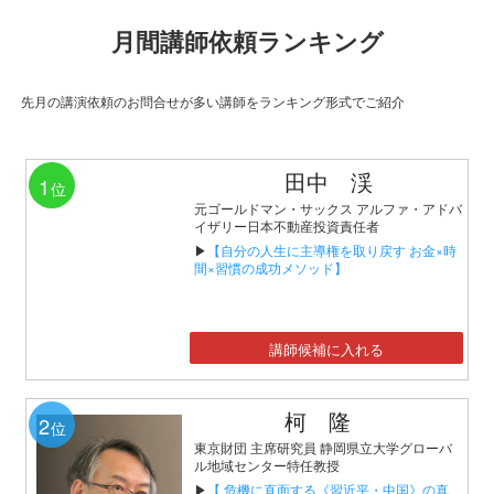
月間講師依頼ランキング
先月の講演依頼のお問合せが多い講師をランキング形式でご紹介
田中 渓
1
位
元ゴールドマン・サックス アルファ・アドバ
イザリー日本不動産投資責任者
▶
【自分の人生に主導権を取り戻す お金×時
間×習慣の成功メソッド】
講師候補に入れる
柯 隆
2
位
東京財団 主席研究員 静岡県立大学グローバ
ル地域センター特任教授
▶
【 危機に直面する《習近平・中国》の真