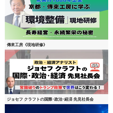
傳來工房《現地研修》
ジョセフ クラフトの国際･政治･経済 先見社長会