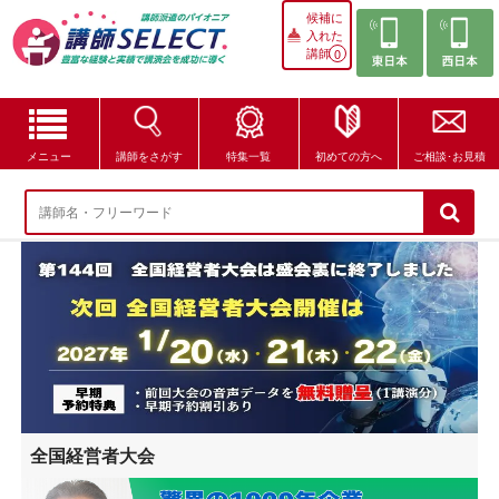
候補に
入れた
講師
0
メニュー
講師をさがす
特集一覧
初めての方へ
ご相談･お見積
講師をさがす
特集一覧
講師セレクトが選ばれる理由
ブログ・コラム
はじめての方へ
全国経営者大会
ご相談・お見積