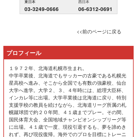
東日本
西日本
03-3249-0666
06-6312-0691
<<前のページに戻る
プロフィール
１９７２年、北海道札幌市生まれ。
中学卒業後、北海道でもサッカーの古豪である札幌光
星高校へ進み、そこから全国でも有数の強豪校、仙台
大学へ進学。大学２、３、４年時には、総理大臣杯、
インカレ等に出場。大学卒業後は北海道に戻り、特別
支援学校の教員を続けながら、北海道リーグ所属の札
幌蹴球団で約２０年間、４１歳までプレー。その間、
国民体育大会、全国地域チャンピオンシップリーグ等
に出場。４１歳で一度、現役引退するも、夢を諦めき
れず、再び現役復帰。海外でのプロを目標にトレーニ