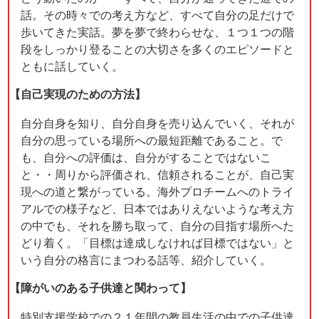
話。その時々での考え方など、すべて自分の足だけで
歩いてきた実話。夢を夢で終わらせな、１つ１つの階
段をしっかり登ることの大切さを多くのエピソードと
ともに話していく。
【自己実現のための方法】
自分自身を知り、自分自身を売り込んでいく、それが
自分の思っている場所への最短距離であること。で
も、自分への評価は、自分がすることではないこ
と・・周りから評価され、信頼されることが、自己実
現への道と繋がっている。海外プロチームへのトライ
アルでの様子など、日本ではありえないような考え方
の中でも、それを勝ち取って、自分の目指す場所へた
どり着く。「目標は達成しなければ目標ではない」と
いう自分の格言にまつわる話等、紹介していく。
【障がいのある子供達と関わって】
特別支援学校での２１年間の教員生活の中での子供達