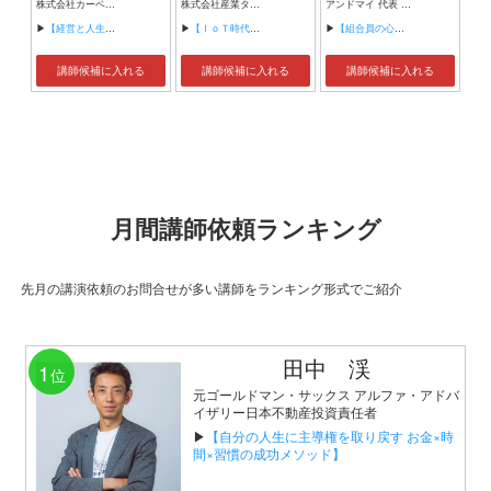
株式会社カーベル代表取締役社長 プロレスラーカーベル伊藤
株式会社産業タイムズ社 代表取締役会長 半導体産業新聞 特別編集委員
アンドマイ 代表 組織活性化コンサルタント
▶
【経営と人生がHappyになる3つのキーワード】
▶
【ＩｏＴ時代にニッポンの製造業が一気に抜け出す！！ ～世界トップシェアのセンサーとロボットで戦え！】
▶
【組合員の心をぐっと掴むコミュニケーション術～組合員が「あなたが言うなら」と動き出す３ステップ～】
講師候補に入れる
講師候補に入れる
講師候補に入れる
月間講師依頼ランキング
先月の講演依頼のお問合せが多い講師をランキング形式でご紹介
田中 渓
1
位
元ゴールドマン・サックス アルファ・アドバ
イザリー日本不動産投資責任者
▶
【自分の人生に主導権を取り戻す お金×時
間×習慣の成功メソッド】