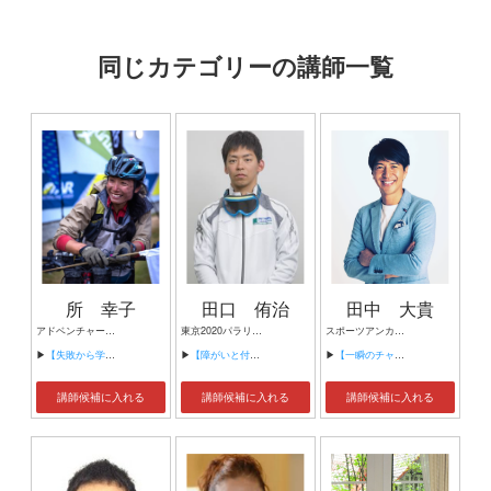
同じカテゴリーの講師一覧
所 幸子
田口 侑治
田中 大貴
アドベンチャーレーサー
東京2020パラリンピック競技大会 ゴールボール男子 日本代表選手
スポーツアンカー、スポーツジャーナリスト、元フジテレビアナウンサー
▶
【失敗から学ぶチームワークとマインドセット】
▶
【障がいと付き合いチャレンジする】
▶
【一瞬のチャンスを掴むコミュニケーション術】
講師候補に入れる
講師候補に入れる
講師候補に入れる