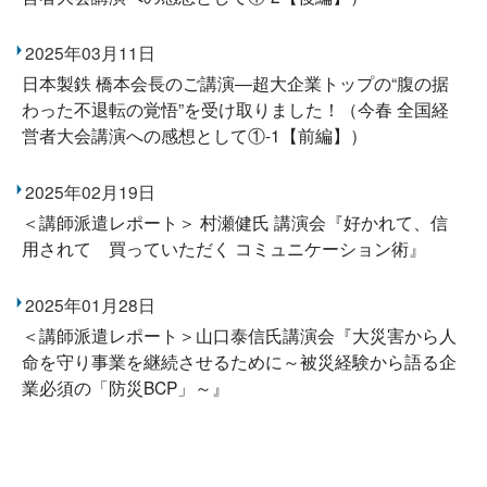
2025年03月11日
日本製鉄 橋本会長のご講演―超大企業トップの“腹の据
わった不退転の覚悟”を受け取りました！（今春 全国経
営者大会講演への感想として①-1【前編】）
2025年02月19日
＜講師派遣レポート＞ 村瀬健氏 講演会『好かれて、信
用されて 買っていただく コミュニケーション術』
2025年01月28日
＜講師派遣レポート＞山口泰信氏講演会『大災害から人
命を守り事業を継続させるために～被災経験から語る企
業必須の「防災BCP」～』