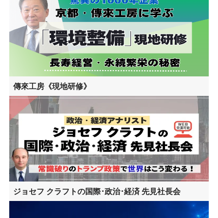
傳來工房《現地研修》
ジョセフ クラフトの国際･政治･経済 先見社長会