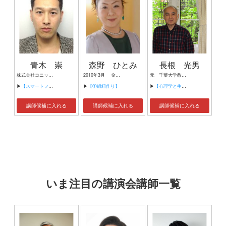
青木 崇
森野 ひとみ
長根 光男
株式会社コニット 代表取締役
2010年3月 金沢大学大学院 博士後期課程修了（自然科学・学術博士） 2010年4月 株式会社片山商店 副主任研究員 2003-2017年 高等学校常勤講師 2016年4月-2017年3月 シスメックス株式会社 子宮頚がん領域血液・試薬チーム 研究補助員 現在 ・神戸女子大学 客員研究員 ・同志社女子大学 講師 ・大阪教育大学 講師 ・和歌山県教育委員会 被服学 講師 ・森野工業株式会社 役員 ・NPO法人関西子宮頸がん予防 研究会 理事長
元 千葉大学教育学部教授 前 埼玉医科大学非常勤講師
▶
【スマートフォンアプリ制作ノウハウ公開】
▶
【①組紐作り】
▶
【心理学と生理学の知見を生かし、自然環境を大切にした健康的ライフスタイルの提案】
講師候補に入れる
講師候補に入れる
講師候補に入れる
いま注目の講演会講師一覧