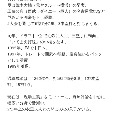
夏は荒木大輔（元ヤクルト→横浜）の早実、
工藤公康（西武→ダイエー→巨人）の名古屋電気など
並みいる強豪を下し優勝。
2大会を通 じて5割7分7厘、3本塁打と打ちまくる。
同年、ドラフト1位 で近鉄に入団、三塁手に転向。
『いてまえ打線』の中核をなす。
1995年、FAで中日へ。
1997年、トレードで西武へ移籍。勝負強い右バッター
として活躍
1999年引退。
通算成績は、1262試合、打率2割5分8厘、127本塁
打、487打点。
現在は「現場主義」をモットーに、野球評論を中心に
幅広い分野で活躍中。
2つ年上の衣里夫人との間に3人の息子がいる。