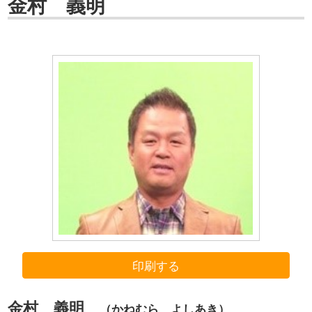
金村 義明
印刷する
金村 義明
（かねむら よしあき）