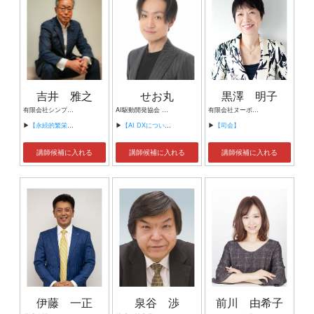
吉井 雅之
せお丸
黒澤 明子
有限会社シンプルタスク 代表取締役 習慣形成コンサルタント
AI駆動開発協会 代表理事 サイバーフリークス株式会社 代表取締役
有限会社ヌーボヌール代表取締役
▶
【永続的繁栄の組織づくり】
▶
【AI DXについて】
▶
【司会】
講師候補に入れる
講師候補に入れる
講師候補に入れる
伊藤 一正
泉谷 渉
前川 由希子