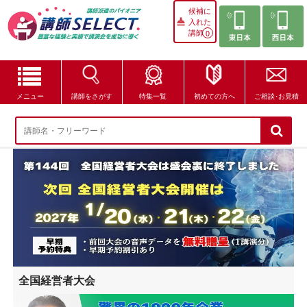
候補に
入れた
講師
0
メニュー
講師をさがす
特集一覧
初めての方へ
ご相談･お見積
講師をさがす
特集一覧
講師セレクトが選ばれる理由
ブログ・コラム
はじめての方へ
全国経営者大会
ご相談・お見積