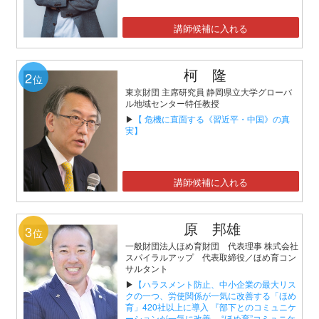
講師候補に入れる
柯 隆
2
位
東京財団 主席研究員 静岡県立大学グローバ
ル地域センター特任教授
▶
【 危機に直面する《習近平・中国》の真
実】
講師候補に入れる
原 邦雄
3
位
一般財団法人ほめ育財団 代表理事 株式会社
スパイラルアップ 代表取締役／ほめ育コン
サルタント
▶
【ハラスメント防止、中小企業の最大リス
クの一つ、労使関係が一気に改善する「ほめ
育」420社以上に導入 『部下とのコミュニケ
ーションが一気に改善 “ほめ育”コミュニケ