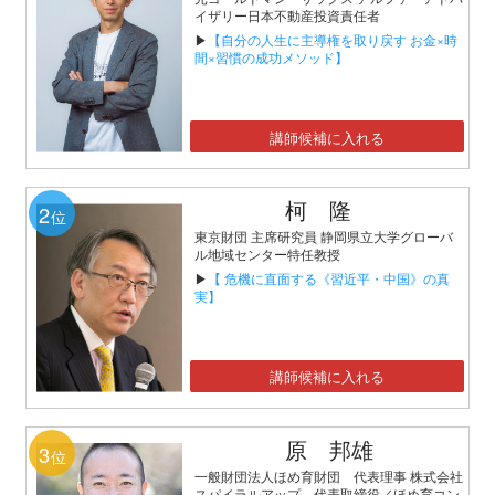
イザリー日本不動産投資責任者
▶
【自分の人生に主導権を取り戻す お金×時
間×習慣の成功メソッド】
講師候補に入れる
柯 隆
2
位
東京財団 主席研究員 静岡県立大学グローバ
ル地域センター特任教授
▶
【 危機に直面する《習近平・中国》の真
実】
講師候補に入れる
原 邦雄
3
位
一般財団法人ほめ育財団 代表理事 株式会社
スパイラルアップ 代表取締役／ほめ育コン