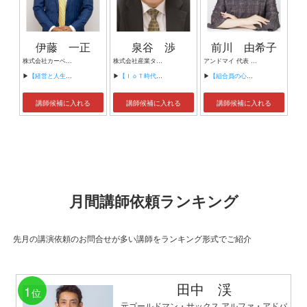
伊藤 一正
泉谷 渉
前川 由希子
株式会社カーベル代表取締役社長 プロレスラーカーベル伊藤
株式会社産業タイムズ社 代表取締役会長 半導体産業新聞 特別編集委員
アンドマイ 代表 組織活性化コンサルタント
▶
【経営と人生がHappyになる3つのキーワード】
▶
【ＩｏＴ時代にニッポンの製造業が一気に抜け出す！！ ～世界トップシェアのセンサーとロボットで戦え！】
▶
【組合員の心をぐっと掴むコミュニケーション術～組合員が「あなたが言うなら」と動き出す３ステップ～】
講師候補に入れる
講師候補に入れる
講師候補に入れる
月間講師依頼ランキング
先月の講演依頼のお問合せが多い講師をランキング形式でご紹介
田中 渓
1
位
元ゴールドマン・サックス アルファ・アドバ