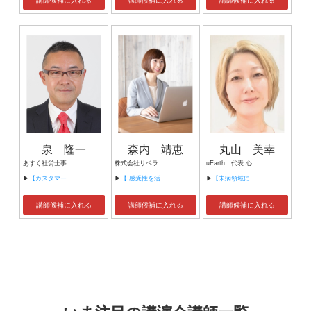
泉 隆一
森内 靖恵
丸山 美幸
あすく社労士事務所代表 社会保険労務士 青山学院大学履修証明プログラム修了ワークショップデザイナー LEGO®SERIOUS PLAY®メソッドと教材活用トレーニング修了認定ファシリテータ 銀座コーチングスクールGCS認定プロフェッショナルコーチ リフレクションカード®プロファシリテーター
株式会社リベラルマネジメント 代表 JCDA認定キャリア・ディベロップメントアドバイザー 外部メンター 組織共創ファシリテーター キャリアデザインコンサルタント
uEarth 代表 心理カウンセラー
▶
【カスタマーハラスメント防止研修（1.5時間）】
▶
【 感受性を活かしたメンタルヘルスケアと職場のラインケア】
▶
【未病領域における「人と関係性の整え方」】
講師候補に入れる
講師候補に入れる
講師候補に入れる