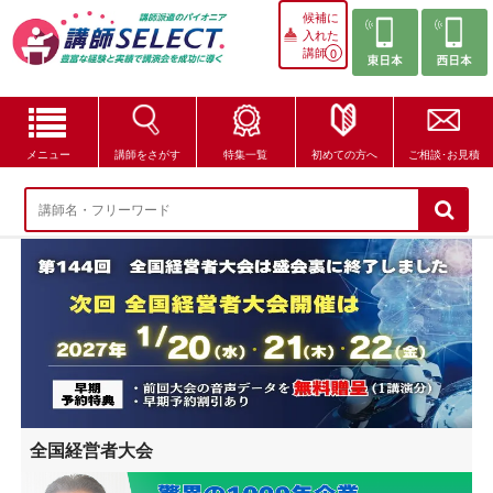
候補に
入れた
講師
0
メニュー
講師をさがす
特集一覧
初めての方へ
ご相談･お見積
講師をさがす
特集一覧
講師セレクトが選ばれる理由
ブログ・コラム
はじめての方へ
全国経営者大会
ご相談・お見積