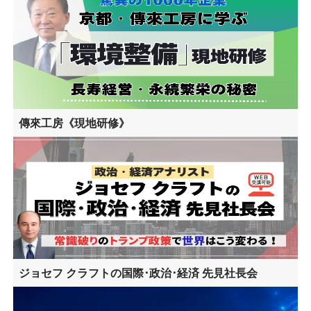
傳來工房《現地研修》
ジョセフ クラフトの国際･政治･経済 先見社長会