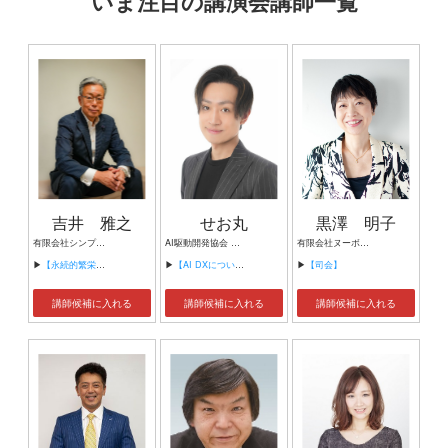
いま注目の講演会講師一覧
吉井 雅之
せお丸
黒澤 明子
有限会社シンプルタスク 代表取締役 習慣形成コンサルタント
AI駆動開発協会 代表理事 サイバーフリークス株式会社 代表取締役
有限会社ヌーボヌール代表取締役
▶
【永続的繁栄の組織づくり】
▶
【AI DXについて】
▶
【司会】
講師候補に入れる
講師候補に入れる
講師候補に入れる