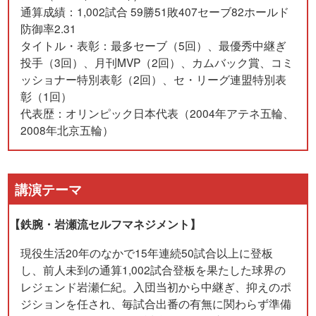
通算成績：1,002試合 59勝51敗407セーブ82ホールド
防御率2.31
タイトル・表彰：最多セーブ（5回）、最優秀中継ぎ
投手（3回）、月刊MVP（2回）、カムバック賞、コミ
ッショナー特別表彰（2回）、セ・リーグ連盟特別表
彰（1回）
代表歴：オリンピック日本代表（2004年アテネ五輪、
2008年北京五輪）
講演テーマ
【鉄腕・岩瀬流セルフマネジメント】
現役生活20年のなかで15年連続50試合以上に登板
し、前人未到の通算1,002試合登板を果たした球界の
レジェンド岩瀬仁紀。 入団当初から中継ぎ、抑えのポ
ジションを任され、毎試合出番の有無に関わらず準備