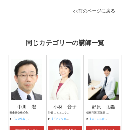
<<前のページに戻る
同じカテゴリーの講師一覧
中川 潔
小林 音子
野原 弘義
安全安心株式会社代表取締役 CSP労働安全コンサルタント／CIH労働衛生コンサルタント
俳優 コミュニケーションコーチ
精神科医/産業医 健康経営顧問
▶
【安全先取り型管理への挑戦】
▶
【「アメリカの中高生が学んでいる話し方の授業」】
▶
【ストレス管理で部下のパフォーマンスを上げる】
講師候補に入れる
講師候補に入れる
講師候補に入れる