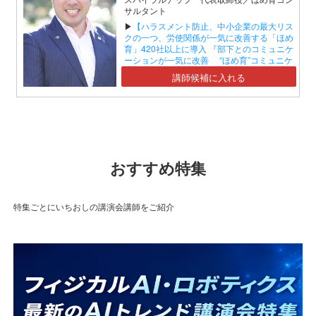
サルタント
▶
【ハラスメント防止、中小企業の最大リス
クの一つ、労使関係が一気に改善する「ほめ
育」420社以上に導入 『部下とのコミュニケ
ーションが一気に改善 “ほめ育”コミュニケ
ーションセミナー』】
講師候補に入れる
おすすめ特集
特集ごとにいちおしの講演会講師をご紹介