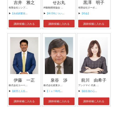
吉井 雅之
せお丸
黒澤 明子
有限会社シンプルタスク 代表取締役 習慣形成コンサルタント
AI駆動開発協会 代表理事 サイバーフリークス株式会社 代表取締役
有限会社ヌーボヌール代表取締役
▶
【永続的繁栄の組織づくり】
▶
【AI DXについて】
▶
【司会】
講師候補に入れる
講師候補に入れる
講師候補に入れる
伊藤 一正
泉谷 渉
前川 由希子
株式会社カーベル代表取締役社長 プロレスラーカーベル伊藤
株式会社産業タイムズ社 代表取締役会長 半導体産業新聞 特別編集委員
アンドマイ 代表 組織活性化コンサルタント
▶
【経営と人生がHappyになる3つのキーワード】
▶
【ＩｏＴ時代にニッポンの製造業が一気に抜け出す！！ ～世界トップシェアのセンサーとロボットで戦え！】
▶
【組合員の心をぐっと掴むコミュニケーション術～組合員が「あなたが言うなら」と動き出す３ステップ～】
講師候補に入れる
講師候補に入れる
講師候補に入れる