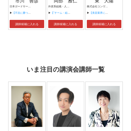
市川 善彦
岡部 雅仁
東 大陽
日本ガードサービス株式会社 代表取締役
外資系組織・人事コンサルティング会社 コーン・フェリー・ジャパン株式会社 シニアクライアントディレクター
株式会社コンヴァノ 取締役｜ビットコイン保有戦略室 責任者 株式会社Convano consulting 代表取締役 虎ノ門キャピタル株式会社 代表取締役
▶
【不況に勝つ！強い会社の作り方 ～破産等の地獄と逆境を乗り越えて～】
▶
【”チーム・組織のエンゲージメント(帰属意識と自発性)を高めるために”】
▶
【美容業界における「多店舗経営」と利益を残す仕組みづくり】
講師候補に入れる
講師候補に入れる
講師候補に入れる
いま注目の講演会講師一覧