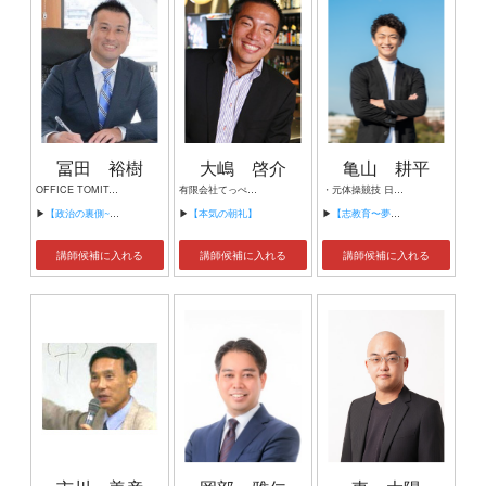
冨田 裕樹
大嶋 啓介
亀山 耕平
OFFICE TOMITA 政策顧問/企業顧問/公共政策コンサルタント
有限会社てっぺん 代表取締役
・元体操競技 日本代表 ・2013年世界選手権 種目別あん馬 金メダル ・2020東京五輪 種目別あん馬5th ・日本体操協会JGAアンバサダー ・体操解説者 ・南三陸さんさん夢大使 ・Gymwith仙台体操スクール代表 ・こども未来応援プロジェクト代表
▶
【政治の裏側~立志と覚悟と天命~】
▶
【本気の朝礼】
▶
【志教育〜夢や目標の見つけ方〜【小学生〜大学生向け】】
講師候補に入れる
講師候補に入れる
講師候補に入れる