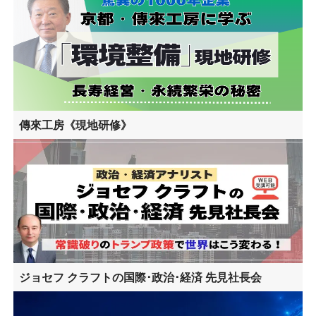
傳來工房《現地研修》
ジョセフ クラフトの国際･政治･経済 先見社長会