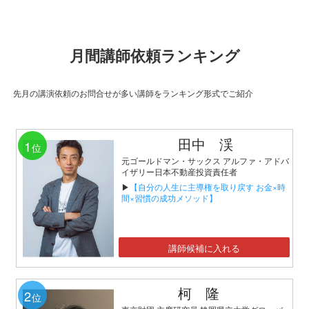
月間講師依頼ランキング
先月の講演依頼のお問合せが多い講師をランキング形式でご紹介
田中 渓
1
位
元ゴールドマン・サックス アルファ・アドバ
イザリー日本不動産投資責任者
▶
【自分の人生に主導権を取り戻す お金×時
間×習慣の成功メソッド】
講師候補に入れる
柯 隆
2
位