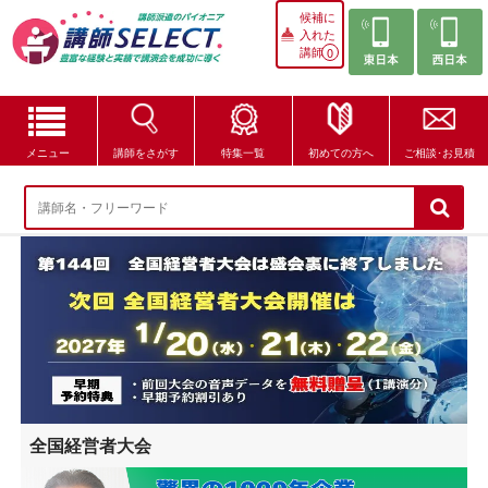
候補に
入れた
講師
0
メニュー
講師をさがす
特集一覧
初めての方へ
ご相談･お見積
講師をさがす
特集一覧
講師セレクトが選ばれる理由
ブログ・コラム
はじめての方へ
全国経営者大会
ご相談・お見積