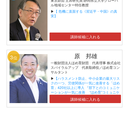
東京財団 主席研究員 静岡県立大学グローバ
ル地域センター特任教授
▶
【 危機に直面する《習近平・中国》の真
実】
講師候補に入れる
原 邦雄
3
位
一般財団法人ほめ育財団 代表理事 株式会社
スパイラルアップ 代表取締役／ほめ育コン
サルタント
▶
【ハラスメント防止、中小企業の最大リス
クの一つ、労使関係が一気に改善する「ほめ
育」420社以上に導入 『部下とのコミュニケ
ーションが一気に改善 “ほめ育”コミュニケ
ーションセミナー』】
講師候補に入れる