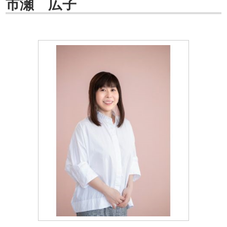
市瀬 広子