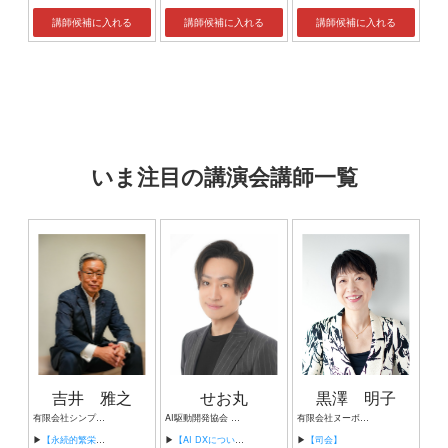
講師候補に入れる
講師候補に入れる
講師候補に入れる
いま注目の講演会講師一覧
吉井 雅之
せお丸
黒澤 明子
有限会社シンプルタスク 代表取締役 習慣形成コンサルタント
AI駆動開発協会 代表理事 サイバーフリークス株式会社 代表取締役
有限会社ヌーボヌール代表取締役
▶
【永続的繁栄の組織づくり】
▶
【AI DXについて】
▶
【司会】