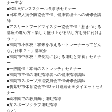
ナー主宰
■EXILEダンススクール食事学セミナー
■日本成人病予防協会主催、健康管理士への研修会講
師
■アスリートフードマイスター協会主催『惹きつける
講座の進め方～楽しく盛り上がる話し方を身に付けよ
う～』
■福岡市小学校『将来を考える～トレーナーってどん
なお仕事？～』講演会
■福岡市中学校『成長期における運動と栄養』セミナ
ー
■一般開催『本当のストレッチ』セミナー
■福岡市主催の運動指導者への健康指導講師
■福岡市スポーツ推進委員会主催研修会講師
■筑紫野市体育協会主催3ヶ月連続企画ダイエットセミ
ナー
■幼稚園での教員向け運動指導
■某スポーツクラブ運動指導
など。