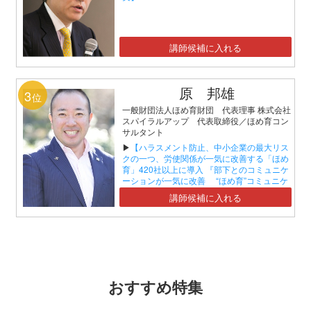
講師候補に入れる
原 邦雄
3
位
一般財団法人ほめ育財団 代表理事 株式会社
スパイラルアップ 代表取締役／ほめ育コン
サルタント
▶
【ハラスメント防止、中小企業の最大リス
クの一つ、労使関係が一気に改善する「ほめ
育」420社以上に導入 『部下とのコミュニケ
ーションが一気に改善 “ほめ育”コミュニケ
ーションセミナー』】
講師候補に入れる
おすすめ特集