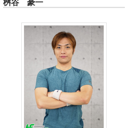
桝谷 豪一