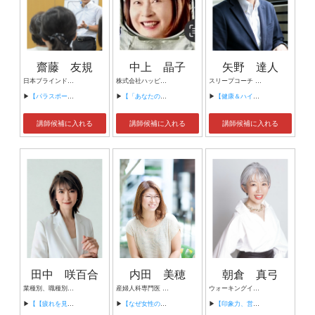
齋藤 友規
中上 晶子
矢野 達人
日本ブラインドサッカー協会 ロービジョンフットサル元日本代表監督 リスペクトリンク 代表
株式会社ハッピープリント Happy Trump Tour代表取締役社長 JAXA広報部元参事
スリープコーチ 一般社団オルソスリープアカデミー 代表理事
▶
【パラスポーツの可能性】
▶
【「あなたの心は宇宙の一部？」— 自分と宇宙を繋げる心理学】
▶
【健康＆ハイパフォーマンスへ導く睡眠術セミナー！】
講師候補に入れる
講師候補に入れる
講師候補に入れる
田中 咲百合
内田 美穂
朝倉 真弓
業種別、職種別、課題解決のためのセルフケアを得意とする健康運動指導士で上級睡眠健康指導士であり、健康経営エキスパートアドバイザー 株式会社RUMERAKIA代表取締役／野菜ソムリエプロ，冷凍生活アドバイザー／メンタルヘルスケアマネジメントラインケア2種セルフケア3種となる資格を保有し 健康に必須な運動、メンタル、睡眠、食、を統合的に指導がてまきる、セルフケア指導の第一人者であり、生産性向上、健康経営に特化した専門家。
産婦人科専門医 医療法人社団レースノワエ 理事長 フィデスレディースクリニック田町 院長 フィデスレディースクリニック上野 総括院長
ウォーキングインストラクター グレイヘアモデル ⽂筆家
▶
【【疲れを見える化】精神、肉体、脳疲労、3つの疲労回復マネジメントで、集中力、生産性向上、そうなる前の労災予防！】
▶
【なぜ女性の健康が今注目されているのか？】
▶
【印象力、営業力を強化する姿勢と歩き方】