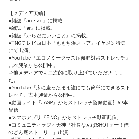
【メディア実績】
●雑誌『an・an』に掲載。
●雑誌『ar』に掲載。
●雑誌『からだにいいこと』に掲載。
●TNCテレビ西日本『ももち浜ストア』イケメン特集
にて出演。
●YouTube『エコノミークラス症候群対策ストレッチ』
吉本興業から公開中。
⇒他メディアでも二次的に取り上げていただきまし
た。
●YouTube『床に座ったまま誰にでも簡単にできるスト
レッチ』吉本興業から公開中。
●動画サイト『JASP』からストレッチ監修動画計52本
配信。
●スマホアプリ『FiNC』からストレッチ動画配信。
●コミュニティラジオ天神『社長なんばSHOTォー！俺
のどん底ストーリー』出演。