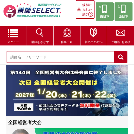
候補に
入れた
講師
0
メニュー
講師をさがす
特集一覧
初めての方へ
ご相談･お見積
講師をさがす
特集一覧
講師セレクトが選ばれる理由
ブログ・コラム
はじめての方へ
全国経営者大会
ご相談・お見積