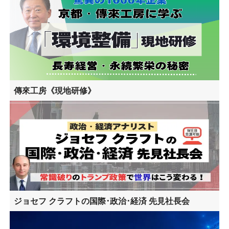
傳來工房《現地研修》
ジョセフ クラフトの国際･政治･経済 先見社長会