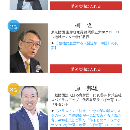
講師候補に入れる
柯 隆
2
位
東京財団 主席研究員 静岡県立大学グローバ
ル地域センター特任教授
▶
【 危機に直面する《習近平・中国》の真
実】
講師候補に入れる
原 邦雄
3
位
一般財団法人ほめ育財団 代表理事 株式会社
スパイラルアップ 代表取締役／ほめ育コン
サルタント
▶
【ハラスメント防止、中小企業の最大リス
クの一つ、労使関係が一気に改善する「ほめ
育」420社以上に導入 『部下とのコミュニケ
ーションが一気に改善 “ほめ育”コミュニケ
ーションセミナー』】