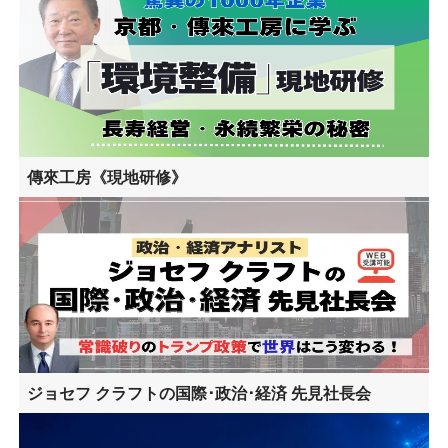
傳來工房《現地研修》
ジョセフ クラフトの国際･政治･経済 先見社長会