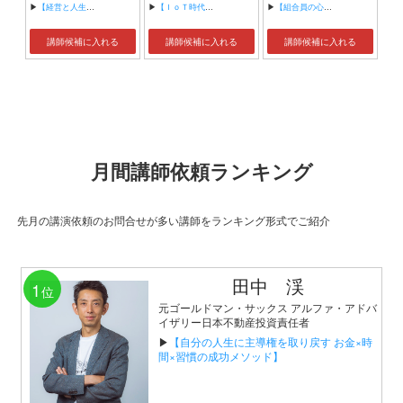
▶
【経営と人生がHappyになる3つのキーワード】
▶
【ＩｏＴ時代にニッポンの製造業が一気に抜け出す！！ ～世界トップシェアのセンサーとロボットで戦え！】
▶
【組合員の心をぐっと掴むコミュニケーション術～組合員が「あなたが言うなら」と動き出す３ステップ～】
講師候補に入れる
講師候補に入れる
講師候補に入れる
月間講師依頼ランキング
先月の講演依頼のお問合せが多い講師をランキング形式でご紹介
田中 渓
1
位
元ゴールドマン・サックス アルファ・アドバ
イザリー日本不動産投資責任者
▶
【自分の人生に主導権を取り戻す お金×時
間×習慣の成功メソッド】