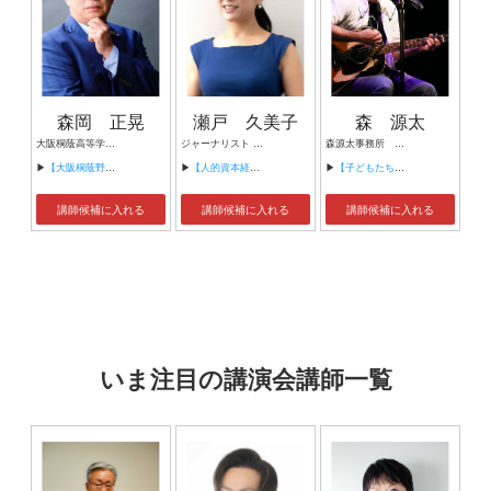
森岡 正晃
瀬戸 久美子
森 源太
大阪桐蔭高等学校・野球部初代部長 法務省委託の保護司として大阪府旭警察署青少年補導員
ジャーナリスト Forbes JAPANコントリビューティング・エディター 東京都市大学特任教授
森源太事務所 代表
▶
【大阪桐蔭野球部初代部長から学ぶ・負けないチーム・組織づくり】
▶
【人的資本経営の最新トレンド 社員とチームの力を引き出す5つのコツ】
▶
【子どもたち一人ひとりの人生が、 自立した幸せなものであるために】
講師候補に入れる
講師候補に入れる
講師候補に入れる
いま注目の講演会講師一覧