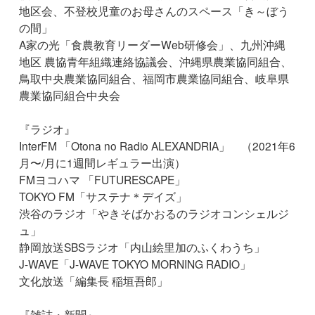
地区会、不登校児童のお母さんのスペース「き～ぼう
の間」
A家の光「食農教育リーダーWeb研修会」、九州沖縄
地区 農協青年組織連絡協議会、沖縄県農業協同組合、
鳥取中央農業協同組合、福岡市農業協同組合、岐阜県
農業協同組合中央会
『ラジオ』
InterFM 「Otona no Radio ALEXANDRIA」 （2021年6
月〜/月に1週間レギュラー出演）
FMヨコハマ 「FUTURESCAPE」
TOKYO FM「サステナ＊デイズ」
渋谷のラジオ「やきそばかおるのラジオコンシェルジ
ュ」
静岡放送SBSラジオ「内山絵里加のふくわうち」
J-WAVE「J-WAVE TOKYO MORNING RADIO」
文化放送「編集長 稲垣吾郎」
『雑誌・新聞』