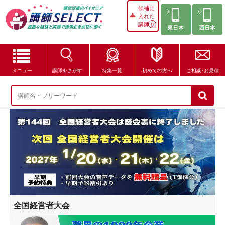
候補に
入れた
講師
0
メニュー
講師をさがす
特集一覧
初めての方へ
ご相談･お見積
講師をさがす
特集一覧
講師セレクトが選ばれる理由
ブログ・コラム
はじめての方へ
全国経営者大会
ご相談・お見積