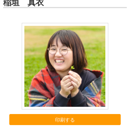
稲垣 真衣
印刷する