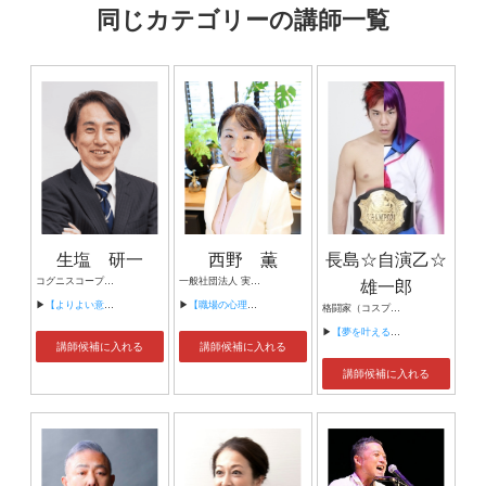
同じカテゴリーの講師一覧
生塩 研一
西野 薫
長島☆自演乙☆
コグニスコープ 代表 脳研究者
一般社団法人 実りの森 代表理事 （臨床心理士・公認心理師）
雄一郎
▶
【よりよい意思決定と問題解決のための脳活用法】
▶
【職場の心理学 ―働くことは生きること―】
格闘家（コスプレイヤー）
▶
【夢を叶えるために、大切なこと】
講師候補に入れる
講師候補に入れる
講師候補に入れる