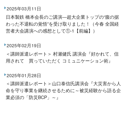
2025年03月11日
日本製鉄 橋本会長のご講演―超大企業トップの“腹の据
わった不退転の覚悟”を受け取りました！（今春 全国経
営者大会講演への感想として①-1【前編】）
2025年02月19日
＜講師派遣レポート＞ 村瀬健氏 講演会『好かれて、信
用されて 買っていただく コミュニケーション術』
2025年01月28日
＜講師派遣レポート＞山口泰信氏講演会『大災害から人
命を守り事業を継続させるために～被災経験から語る企
業必須の「防災BCP」～』