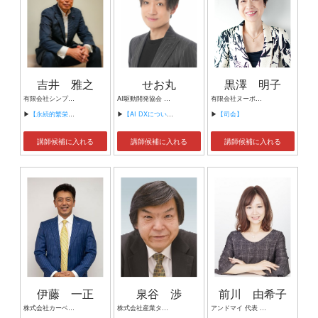
吉井 雅之
せお丸
黒澤 明子
有限会社シンプルタスク 代表取締役 習慣形成コンサルタント
AI駆動開発協会 代表理事 サイバーフリークス株式会社 代表取締役
有限会社ヌーボヌール代表取締役
▶
【永続的繁栄の組織づくり】
▶
【AI DXについて】
▶
【司会】
講師候補に入れる
講師候補に入れる
講師候補に入れる
伊藤 一正
泉谷 渉
前川 由希子
株式会社カーベル代表取締役社長 プロレスラーカーベル伊藤
株式会社産業タイムズ社 代表取締役会長 半導体産業新聞 特別編集委員
アンドマイ 代表 組織活性化コンサルタント