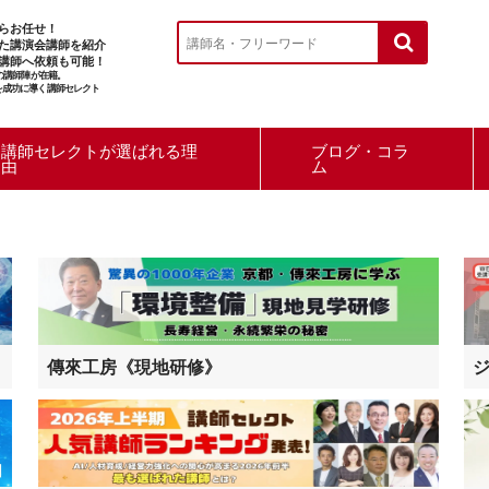
らお任せ！
た講演会講師を紹介
講師へ依頼も可能！
ルの講師陣が在籍。
を成功に導く講師セレクト
講師セレクトが選ばれる理
ブログ・コラ
由
ム
傳來工房《現地研修》
ジ