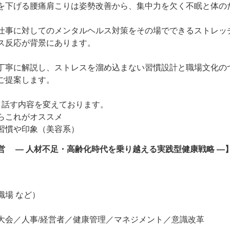
を下げる腰痛肩こりは姿勢改善から、集中力を欠く不眠と体の
仕事に対してのメンタルヘルス対策をその場でできるストレッ
ス反応が背景にあります。
丁寧に解説し、ストレスを溜め込まない習慣設計と職場文化の
ご提案します。
、話す内容を変えております。
らこれがオススメ
習慣や印象（美容系）
営 ― 人材不足・高齢化時代を乗り越える実践型健康戦略 ―
職場 など）
大会／人事/経営者／健康管理／マネジメント／意識改革