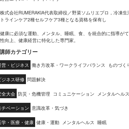
株式会社RUMERAKIA代表取締役／野菜ソムリエプロ，冷
トラインケア2種セルフケア3種となる資格を保有し
健康に必須な運動、メンタル、睡眠、食、を統合的に指導がて
性向上、健康経営に特化した専門家。
講師カテゴリー
経営・ビジネス
働き方改革・ワークライフバランス
ものづく
ビジネス研修
問題解決
安全大会
防災・危機管理
コミュニケーション
メンタルヘル
モチベーション
意識改革・気づき
医学・医療・健康
健康・運動
メンタルヘルス
睡眠