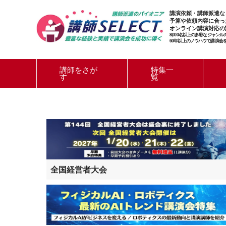
講演依頼・講師派遣な
予算や依頼内容に合っ
オンライン講演対応の
8,000名以上の多彩なジャン
60年以上のノウハウで講演会
講師をさが
特集一
す
覧
全国経営者大会