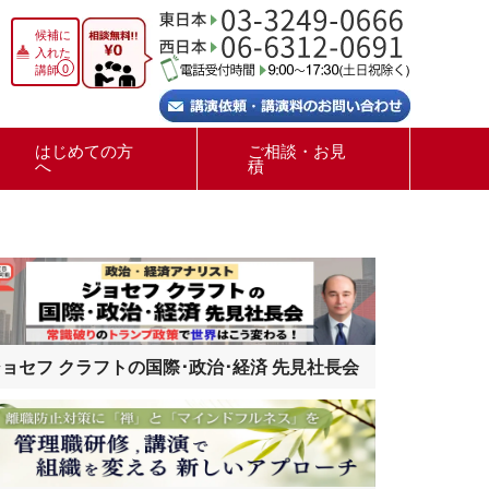
候補に
入れた
0
講師
はじめての方
ご相談・お見
へ
積
ョセフ クラフトの国際･政治･経済 先見社長会