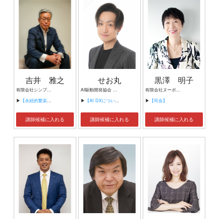
吉井 雅之
せお丸
黒澤 明子
有限会社シンプルタスク 代表取締役 習慣形成コンサルタント
AI駆動開発協会 代表理事 サイバーフリークス株式会社 代表取締役
有限会社ヌーボヌール代表取締役
▶
【永続的繁栄の組織づくり】
▶
【AI DXについて】
▶
【司会】
講師候補に入れる
講師候補に入れる
講師候補に入れる