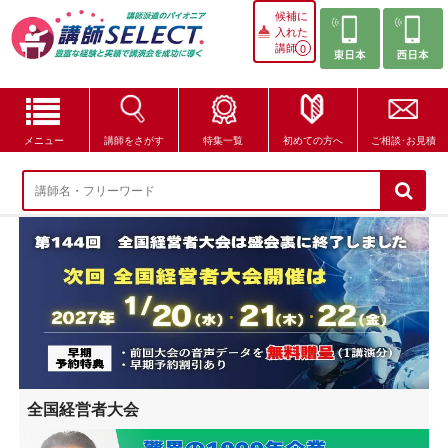
候補に
入れた
講師
0
メニュー
講師をさがす
特集一覧
初めての方へ
ご相談･お見積
講師をさがす
特集一覧
講師セレクトが選ばれる理由
ブログ・コラム
はじめての方へ
全国経営者大会
ご相談・お見積