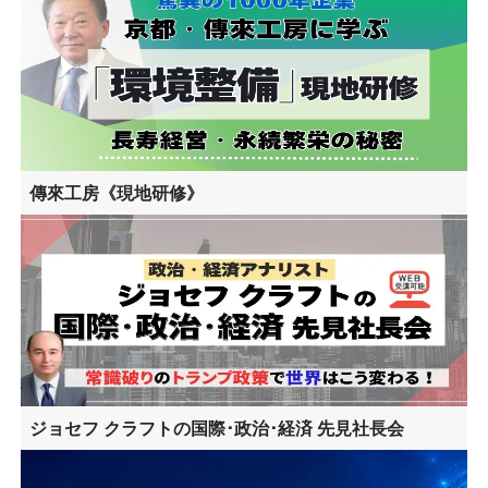
傳來工房《現地研修》
ジョセフ クラフトの国際･政治･経済 先見社長会