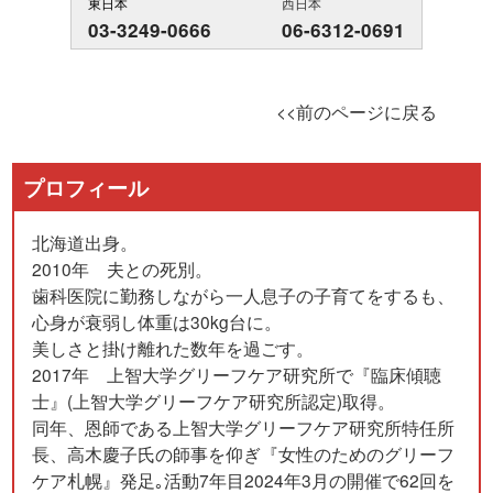
東日本
西日本
03-3249-0666
06-6312-0691
<<前のページに戻る
プロフィール
北海道出身。
2010年 夫との死別。
歯科医院に勤務しながら一人息子の子育てをするも、
心身が衰弱し体重は30kg台に。
美しさと掛け離れた数年を過ごす。
2017年 上智大学グリーフケア研究所で『臨床傾聴
士』(上智大学グリーフケア研究所認定)取得。
同年、恩師である上智大学グリーフケア研究所特任所
長、高木慶子氏の師事を仰ぎ『女性のためのグリーフ
ケア札幌』発足｡活動7年目2024年3月の開催で62回を