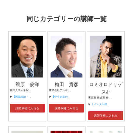
同じカテゴリーの講師一覧
簑原 俊洋
梅田 貴彦
ロミオロドリゲ
神戸大学大学院法学研究科 教授 インド太平洋問題研究所 理事長 株式会社KREAB シニア・アドバイザー 関西経済同友会グローバル適塾安保グループ 講師
株式会社テンポイント 代表取締役 社会保険労務士法人オフィス・テンポイント 代表社員 特定非営利活動法人ららの家 理事 特定社会保険労務士 社会福祉士 採用定着士
スJr
▶
【国際政治・安全保障・日米関係】
▶
【中小企業の採用戦略と組織の作り方】
実業家 投資家 作家 プロフェッショナル・メンタリスト アフリカ金鉱山（東京ドーム664個分）のオーナー 金鉱山開発会社（META-METAL CONGO）代表取締役 ビジネス心理専門家
▶
【メンタル強化: リーダーのためのストレスマネジメント戦略】
講師候補に入れる
講師候補に入れる
講師候補に入れる