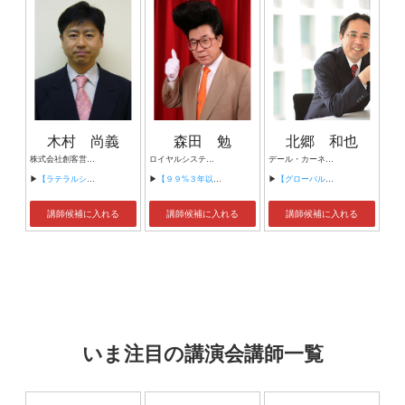
木村 尚義
森田 勉
北郷 和也
株式会社創客営業研究所 代表取締役
ロイヤルシステム株式会社 代表取締役
デール・カーネギー・トレーニング西日本 代表
▶
【ラテラルシンキング入門】
▶
【９９%３年以内に出世する発想力の極意】
▶
【グローバル・リーダーシップ】
講師候補に入れる
講師候補に入れる
講師候補に入れる
いま注目の講演会講師一覧