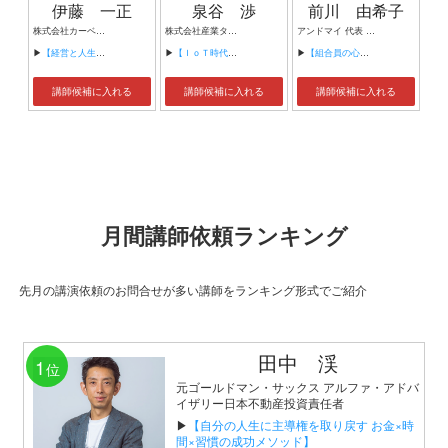
伊藤 一正
泉谷 渉
前川 由希子
株式会社カーベル代表取締役社長 プロレスラーカーベル伊藤
株式会社産業タイムズ社 代表取締役会長 半導体産業新聞 特別編集委員
アンドマイ 代表 組織活性化コンサルタント
▶
【経営と人生がHappyになる3つのキーワード】
▶
【ＩｏＴ時代にニッポンの製造業が一気に抜け出す！！ ～世界トップシェアのセンサーとロボットで戦え！】
▶
【組合員の心をぐっと掴むコミュニケーション術～組合員が「あなたが言うなら」と動き出す３ステップ～】
講師候補に入れる
講師候補に入れる
講師候補に入れる
月間講師依頼ランキング
先月の講演依頼のお問合せが多い講師をランキング形式でご紹介
田中 渓
1
位
元ゴールドマン・サックス アルファ・アドバ
イザリー日本不動産投資責任者
▶
【自分の人生に主導権を取り戻す お金×時
間×習慣の成功メソッド】