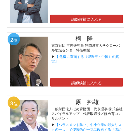
講師候補に入れる
柯 隆
2
位
東京財団 主席研究員 静岡県立大学グローバ
ル地域センター特任教授
▶
【 危機に直面する《習近平・中国》の真
実】
講師候補に入れる
原 邦雄
3
位
一般財団法人ほめ育財団 代表理事 株式会社
スパイラルアップ 代表取締役／ほめ育コン
サルタント
▶
【ハラスメント防止、中小企業の最大リス
クの一つ、労使関係が一気に改善する「ほめ