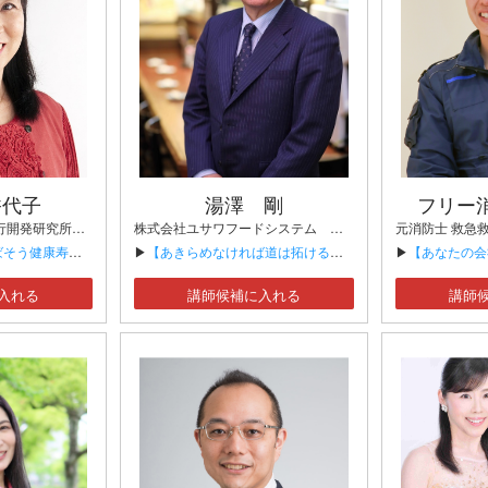
香代子
湯澤 剛
フリー
ウォーキング講師 歩行開発研究所所長・医学博士 京都大学非常勤講師
株式会社ユサワフードシステム 代表取締役
う健康寿命！】
▶
【あきらめなければ道は拓ける。朝の来ない夜はない。～負債40億円からの挑戦～】
▶
【あなたの会社は生き残れる
入れる
講師候補に入れる
講師