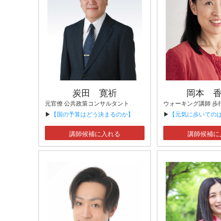
炭田 寛祈
岡本 
元官僚 公共政策コンサルタント
▶
【国の予算はどう決まるのか】
▶
【元気に歩いてのばそ
講師候補に入れる
講師候補に