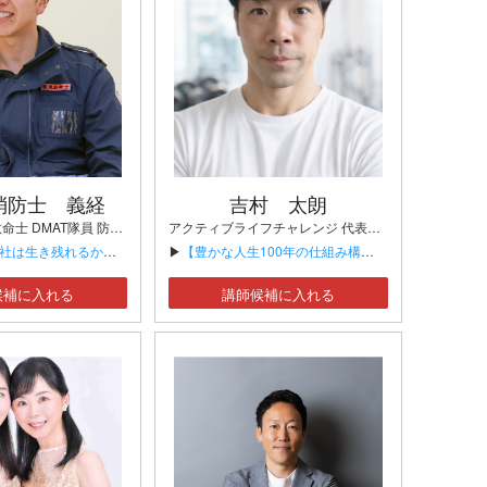
消防士 義経
吉村 太朗
元消防士 救急救命士 DMAT隊員 防災士 大学院研究者
アクティブライフチャレンジ 代表トレーナー
か—元消防士が教えるBCPの本質】
▶
【豊かな人生100年の仕組み構築】
候補に入れる
講師候補に入れる