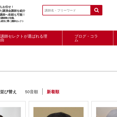
らお任せ！
た講演会講師を紹介
講師へ依頼も可能！
ルの講師陣が在籍。
を成功に導く講師セレクト
講師セレクトが選ばれる理
ブログ・コラ
由
ム
並び替え
50音順
新着順