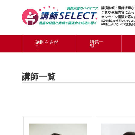
講演依頼・講師派遣な
予算や依頼内容に合っ
オンライン講演対応の
8,000名以上の多彩なジャン
60年以上のノウハウで講演会
講師をさが
特集一
す
覧
講師一覧