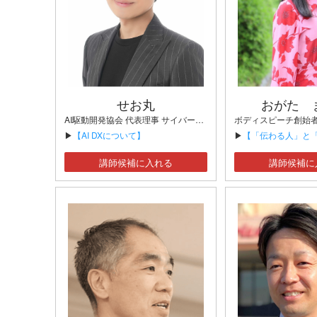
せお丸
おがた 
AI駆動開発協会 代表理事 サイバーフリークス株式会社 代表取締役
▶
【AI DXについて】
▶
【「伝わる人」と「伝わらない人」の決定的な
講師候補に入れる
講師候補に