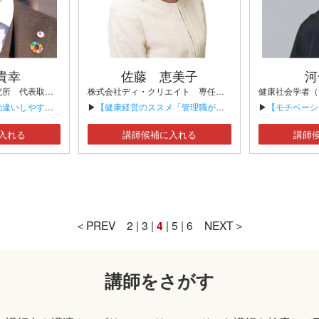
貴幸
佐藤 恵美子
河
株式会社人と安全研究所 代表取締役 株式会社ディ・クリエイト 専任講師 一般社団法人 日本事故防止推進機構 認定講師
株式会社ディ・クリエイト 専任講師
健康社会学者（P
すい道路交通法】
▶
【健康経営のススメ「管理職が知るべき健康管理の最前線」】
▶
【モチベーションを高
入れる
講師候補に入れる
講師
＜PREV
2
|
3
|
4
|
5
|
6
NEXT＞
講師をさがす