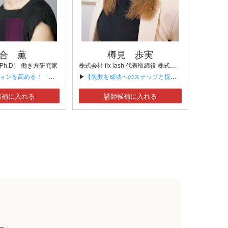
合 薫
樽見 歩実
h.D） 働き方研究家
株式会社 fix lash 代表取締役 株式会社 Neo Sapo 代表取締役
める！「働き方改革」のすすめ】
▶
【失敗を成功へのステップと捉える】
候補に入れる
講師候補に入れる