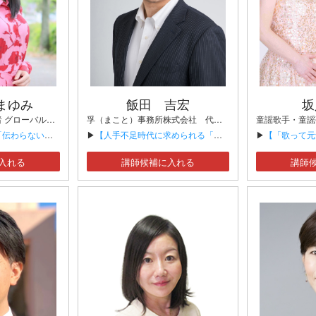
まゆみ
飯田 吉宏
坂
ボディスピーチ創始者 グローバルスピーチコーチ プレゼンス戦略家 身体表現研究家 This Is Me 代表 講演家／舞台俳優
孚（まこと）事務所株式会社 代表取締役 社会保険労務士 セミナー・研修講師 人材育成・教育施策アドバイザー キャリカレ通信講座監修者
差——身体が信頼をつくる】
▶
【人手不足時代に求められる「辞めない組織」の作り方】
▶
【「歌って元気！フレイル予防コン
入れる
講師候補に入れる
講師