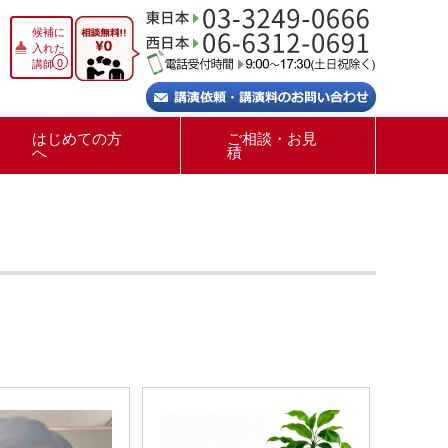
候補に
入れた
0
講師
はじめての方
ご相談・お見
へ
積