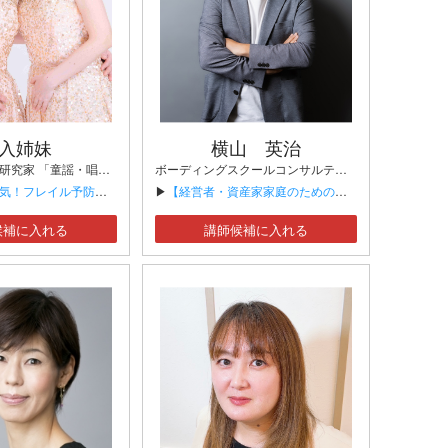
入姉妹
横山 英治
童謡歌手・童謡研究家 「童謡・唱歌・昭和歌謡」講師 「フレイル予防」講師 音楽療法士／レクリエーション介護士 野菜ソムリエ／食育インストラクター／発酵食品ソムリエ
ボーディングスクールコンサルティング株式会社 代表取締役社長 海外ボーディングスクール進学支援の専門家
サート」 ～懐かしい歌で楽しく健康づくり～】
▶
【経営者・資産家家庭のための世界基準の教育戦略 〜ボーディングスクールに学ぶ、次世代リーダーの育て方〜】
候補に入れる
講師候補に入れる