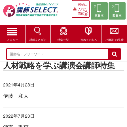
候補に
入れた
講師
0
メニュー
講師をさがす
特集一覧
初めての方へ
ご相談･お見積
講師をさがす
人材戦略を学ぶ講演会講師特集
特集一覧
講師セレクトが選ばれる理由
2021年4月28日
ブログ・コラム
伊藤 和人
はじめての方へ
2022年7月23日
ご相談・お見積
酒寄 理恵