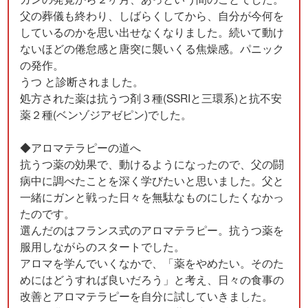
父の葬儀も終わり、しばらくしてから、自分が今何を
しているのかを思い出せなくなりました。続いて動け
ないほどの倦怠感と唐突に襲いくる焦燥感。パニック
の発作。
うつ と診断されました。
処方された薬は抗うつ剤３種(SSRIと三環系)と抗不安
薬２種(ベンゾジアゼピン)でした。
◆アロマテラピーの道へ
抗うつ薬の効果で、動けるようになったので、父の闘
病中に調べたことを深く学びたいと思いました。父と
一緒にガンと戦った日々を無駄なものにしたくなかっ
たのです。
選んだのはフランス式のアロマテラピー。抗うつ薬を
服用しながらのスタートでした。
アロマを学んでいくなかで、「薬をやめたい。そのた
めにはどうすれば良いだろう」と考え、日々の食事の
改善とアロマテラピーを自分に試していきました。