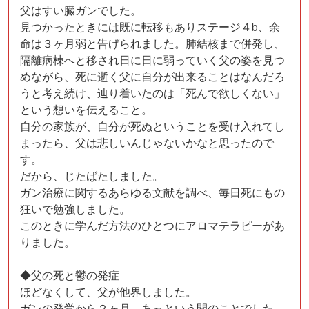
父はすい臓ガンでした。
見つかったときには既に転移もありステージ４b、余
命は３ヶ月弱と告げられました。肺結核まで併発し、
隔離病棟へと移され日に日に弱っていく父の姿を見つ
めながら、死に逝く父に自分が出来ることはなんだろ
うと考え続け、辿り着いたのは「死んで欲しくない」
という想いを伝えること。
自分の家族が、自分が死ぬということを受け入れてし
まったら、父は悲しいんじゃないかなと思ったので
す。
だから、じたばたしました。
ガン治療に関するあらゆる文献を調べ、毎日死にもの
狂いで勉強しました。
このときに学んだ方法のひとつにアロマテラピーがあ
りました。
◆父の死と鬱の発症
ほどなくして、父が他界しました。
ガンの発覚から２ヶ月、あっという間のことでした。