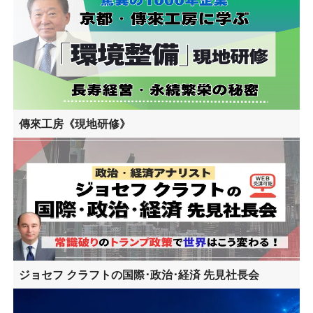
傳來工房《現地研修》
ジョセフ クラフトの国際･政治･経済 先見社長会