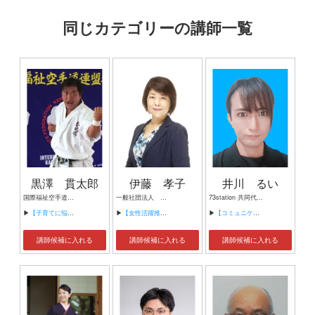
同じカテゴリーの講師一覧
黒澤 貫太郎
伊藤 孝子
井川 るい
国際福祉空手道連盟 拳成館 館長 実戦武道空手師範 七段
一般社団法人 心を育むここはぐラボ 代表理事
73station 共同代表 介護福祉士 LGBT介護アドバイザー
▶
【子育てに悩むママさん達へ～空手の先生から武道教育のすすめ～】
▶
【女性活躍推進】
▶
【コミュニケーションについて】
講師候補に入れる
講師候補に入れる
講師候補に入れる