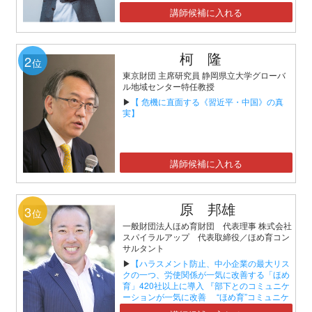
講師候補に入れる
柯 隆
2
位
東京財団 主席研究員 静岡県立大学グローバ
ル地域センター特任教授
▶
【 危機に直面する《習近平・中国》の真
実】
講師候補に入れる
原 邦雄
3
位
一般財団法人ほめ育財団 代表理事 株式会社
スパイラルアップ 代表取締役／ほめ育コン
サルタント
▶
【ハラスメント防止、中小企業の最大リス
クの一つ、労使関係が一気に改善する「ほめ
育」420社以上に導入 『部下とのコミュニケ
ーションが一気に改善 “ほめ育”コミュニケ
ーションセミナー』】