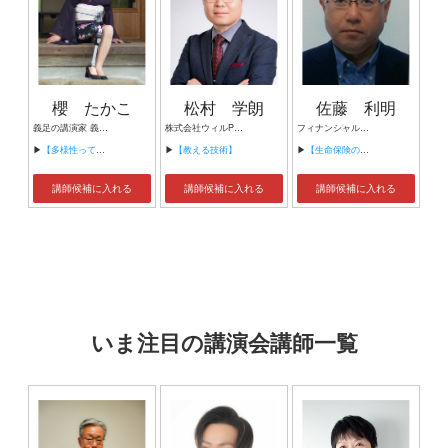
櫻 たかこ
松村 学朗
佐藤 利明
義足の講演家 義足の防災士
株式会社ウィルPMインターナショナル 統括責任者 行動科学マネジメント®シニアコンサルタント BBSシニアコンサルタント
フィナンシャルプランナー 産業カウンセラー
▶
【多様性ってなに？いま、私たちにできること。】
▶
【教える技術】
▶
【生命保険の賢い利用法】
講師候補に入れる
講師候補に入れる
講師候補に入れる
いま注目の講演会講師一覧