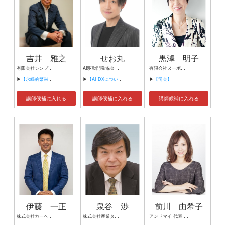
吉井 雅之
せお丸
黒澤 明子
有限会社シンプルタスク 代表取締役 習慣形成コンサルタント
AI駆動開発協会 代表理事 サイバーフリークス株式会社 代表取締役
有限会社ヌーボヌール代表取締役
▶
【永続的繁栄の組織づくり】
▶
【AI DXについて】
▶
【司会】
講師候補に入れる
講師候補に入れる
講師候補に入れる
伊藤 一正
泉谷 渉
前川 由希子
株式会社カーベル代表取締役社長 プロレスラーカーベル伊藤
株式会社産業タイムズ社 代表取締役会長 半導体産業新聞 特別編集委員
アンドマイ 代表 組織活性化コンサルタント