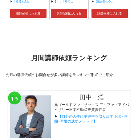
▶
【経営と人生がHappyになる3つのキーワード】
▶
【ＩｏＴ時代にニッポンの製造業が一気に抜け出す！！ ～世界トップシェアのセンサーとロボットで戦え！】
▶
【組合員の心をぐっと掴むコミュニケーション術～組合員が「あなたが言うなら」と動き出す３ステップ～】
講師候補に入れる
講師候補に入れる
講師候補に入れる
月間講師依頼ランキング
先月の講演依頼のお問合せが多い講師をランキング形式でご紹介
田中 渓
1
位
元ゴールドマン・サックス アルファ・アドバ
イザリー日本不動産投資責任者
▶
【自分の人生に主導権を取り戻す お金×時
間×習慣の成功メソッド】