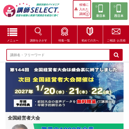
候補に
入れた
講師
0
メニュー
講師をさがす
特集一覧
初めての方へ
ご相談･お見積
講師をさがす
特集一覧
講師セレクトが選ばれる理由
ブログ・コラム
はじめての方へ
全国経営者大会
ご相談・お見積