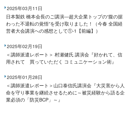
2025年03月11日
日本製鉄 橋本会長のご講演―超大企業トップの“腹の据
わった不退転の覚悟”を受け取りました！（今春 全国経
営者大会講演への感想として①-1【前編】）
2025年02月19日
＜講師派遣レポート＞ 村瀬健氏 講演会『好かれて、信
用されて 買っていただく コミュニケーション術』
2025年01月28日
＜講師派遣レポート＞山口泰信氏講演会『大災害から人
命を守り事業を継続させるために～被災経験から語る企
業必須の「防災BCP」～』