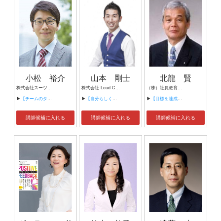
小松 裕介
山本 剛士
北龍 賢
株式会社スーツ 代表取締役社長CEO
株式会社 Lead Correct 代表取締役
（株）社員教育センター 代表取締役社長
▶
【チームのタスク管理による利益拡大】
▶
【自分らしく生きる】
▶
【目標を達成し続ける営業力強化】
講師候補に入れる
講師候補に入れる
講師候補に入れる