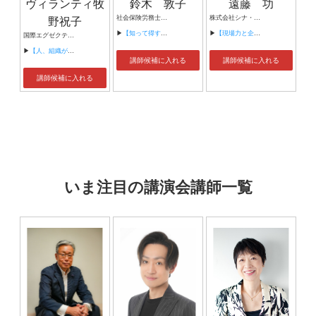
ヴィランティ牧
鈴木 敦子
遠藤 功
野祝子
社会保険労務士／特定社会保険労務士／NPO生涯学習認定キャリア・コンサルタント
株式会社シナ・コーポレーション 代表取締役 ローランド・ベルガー日本法人 （元）
▶
【知って得する労働法】
▶
【現場力と企業変革】
国際エグゼクティブコーチ 株式会社 グローバル・キャリアデザイン 代表取締役 iU情報経営イノベーション専門職大学 客員教授 経営軍師
▶
【人、組織が劇的に変わる ポジティブフィードバック】
講師候補に入れる
講師候補に入れる
講師候補に入れる
いま注目の講演会講師一覧