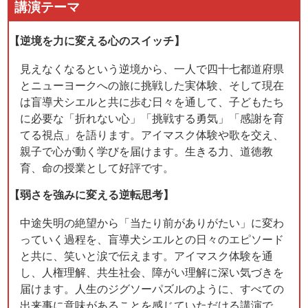
講演テーマ
【逆境を力に変える心のスイッチ】
見えなくなるという逆境から、一人で四十七都道府県
とニューヨークへの旅に挑戦した実体験、そして現在
は盲導犬シエルと共に歩む日々を通して、子どもたち
に必要な「折れない心」「挑戦する勇気」「感謝を育
てる視点」を語ります。アイマスク体験や歌を交え、
親子で心が動く学びを届けます。生きる力、道徳教
育、命の授業として好評です。
【弱さを強みに変える逆転思考】
中途失明の絶望から「当たり前がありがたい」に変わ
っていく過程を、盲導犬シエルとの日々のエピソード
と共に、笑いと涙で伝えます。アイマスク体験を通
し、人権理解、共生社会、障がい理解に深い気づきを
届けます。人生のジグソーパズルのように、すべての
出来事に意味があることを感じていただける講演で