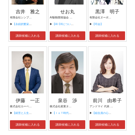
吉井 雅之
せお丸
黒澤 明子
有限会社シンプルタスク 代表取締役 習慣形成コンサルタント
AI駆動開発協会 代表理事 サイバーフリークス株式会社 代表取締役
有限会社ヌーボヌール代表取締役
▶
【永続的繁栄の組織づくり】
▶
【AI DXについて】
▶
【司会】
講師候補に入れる
講師候補に入れる
講師候補に入れる
伊藤 一正
泉谷 渉
前川 由希子
株式会社カーベル代表取締役社長 プロレスラーカーベル伊藤
株式会社産業タイムズ社 代表取締役会長 半導体産業新聞 特別編集委員
アンドマイ 代表 組織活性化コンサルタント
▶
【経営と人生がHappyになる3つのキーワード】
▶
【ＩｏＴ時代にニッポンの製造業が一気に抜け出す！！ ～世界トップシェアのセンサーとロボットで戦え！】
▶
【組合員の心をぐっと掴むコミュニケーション術～組合員が「あなたが言うなら」と動き出す３ステップ～】
講師候補に入れる
講師候補に入れる
講師候補に入れる