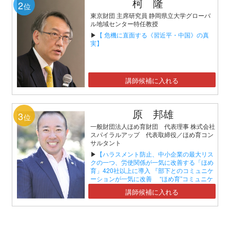
柯 隆
2
位
東京財団 主席研究員 静岡県立大学グローバ
ル地域センター特任教授
▶
【 危機に直面する《習近平・中国》の真
実】
講師候補に入れる
原 邦雄
3
位
一般財団法人ほめ育財団 代表理事 株式会社
スパイラルアップ 代表取締役／ほめ育コン
サルタント
▶
【ハラスメント防止、中小企業の最大リス
クの一つ、労使関係が一気に改善する「ほめ
育」420社以上に導入 『部下とのコミュニケ
ーションが一気に改善 “ほめ育”コミュニケ
ーションセミナー』】
講師候補に入れる