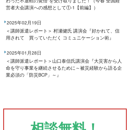
わった不退転の覚悟”を受け取りました！（今春 全国経
営者大会講演への感想として①-1【前編】）
2025年02月19日
＜講師派遣レポート＞ 村瀬健氏 講演会『好かれて、信
用されて 買っていただく コミュニケーション術』
2025年01月28日
＜講師派遣レポート＞山口泰信氏講演会『大災害から人
命を守り事業を継続させるために～被災経験から語る企
業必須の「防災BCP」～』
相談無料！