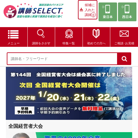
候補に
入れた
講師
0
メニュー
講師をさがす
特集一覧
初めての方へ
ご相談･お見積
講師をさがす
特集一覧
講師セレクトが選ばれる理由
ブログ・コラム
はじめての方へ
全国経営者大会
ご相談・お見積