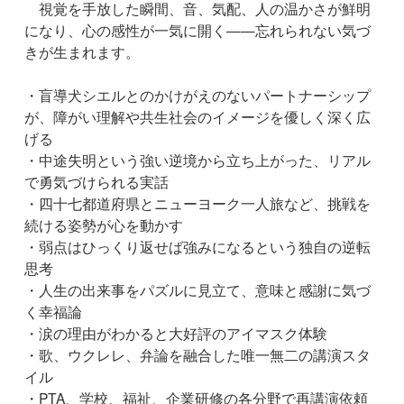
視覚を手放した瞬間、音、気配、人の温かさが鮮明
になり、心の感性が一気に開く——忘れられない気づ
きが生まれます。
・盲導犬シエルとのかけがえのないパートナーシップ
が、障がい理解や共生社会のイメージを優しく深く広
げる
・中途失明という強い逆境から立ち上がった、リアル
で勇気づけられる実話
・四十七都道府県とニューヨーク一人旅など、挑戦を
続ける姿勢が心を動かす
・弱点はひっくり返せば強みになるという独自の逆転
思考
・人生の出来事をパズルに見立て、意味と感謝に気づ
く幸福論
・涙の理由がわかると大好評のアイマスク体験
・歌、ウクレレ、弁論を融合した唯一無二の講演スタ
イル
・PTA、学校、福祉、企業研修の各分野で再講演依頼