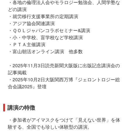
・各地の倫理法人会やモラロジー勉強会、人間学塾な
どの講演
・就労移行支援事業所の定期講演
・アジア協会関連講演
・ＱＯＬジャパンコラボセミナー&講演
・小・中学校、盲学校など学校講演
・ＰＴＡ主催講演
・富山朝活オンライン講演 他多数
・2025年11月3日読売新聞大阪版に出版記念講演会の
記事掲載
・2025年10月2日大阪関西万博『ジェロントロジー総
合会議2025』登壇
講演の特徴
・参加者がアイマスクをつけて「見えない世界」を体
験する、全国でも珍しい体験型の講演。