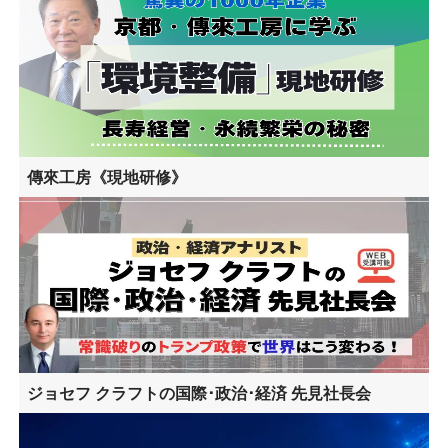
傳來工房《現地研修》
ジョセフ クラフトの国際･政治･経済 先見社長会