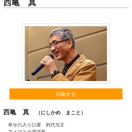
西亀 真
印刷する
西亀 真
（にしかめ まこと）
幸せの入り口屋 初代当主
アイマスク講演家