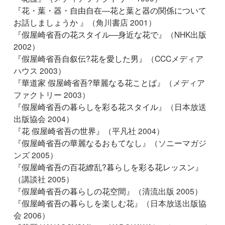
『
花・葉・器・自由自在―花と葉と器の関係について
お話しましょうか
』（角川書店 2001）
『
假屋崎省吾の花スタイル―身近な花で
』（NHK出版
2002）
『
假屋崎省吾自叙伝?花を愛した男
』（CCCメディア
ハウス 2003）
『
華道家 假屋崎省吾?華麗なる花ことば
』（メディア
ファクトリー 2003）
『
假屋崎省吾の暮らしを彩る花スタイル
』（日本放送
出版協会 2004）
『
花 假屋崎省吾の世界
』（平凡社 2004）
『
假屋崎省吾の華麗なるおもてなし
』（ソニーマガジ
ンズ 2005）
『
假屋崎省吾の百花繚乱?暮らしを彩る花レッスン
』
（講談社 2005）
『
假屋崎省吾の暮らしの花空間
』（清流出版 2005）
『
假屋崎省吾の暮らしを楽しむ花
』（日本放送出版協
会 2006）