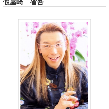
假屋崎 省吾