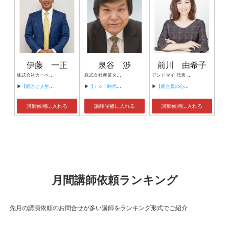
伊藤 一正
泉谷 渉
前川 由希子
株式会社カーベル代表取締役社長 プロレスラーカーベル伊藤
株式会社産業タイムズ社 代表取締役会長 半導体産業新聞 特別編集委員
アンドマイ 代表 組織活性化コンサルタント
▶
【経営と人生がHappyになる3つのキーワード】
▶
【ＩｏＴ時代にニッポンの製造業が一気に抜け出す！！ ～世界トップシェアのセンサーとロボットで戦え！】
▶
【組合員の心をぐっと掴むコミュニケーション術～組合員が「あなたが言うなら」と動き出す３ステップ～】
講師候補に入れる
講師候補に入れる
講師候補に入れる
月間講師依頼ランキング
先月の講演依頼のお問合せが多い講師をランキング形式でご紹介