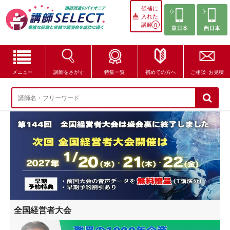
候補に
入れた
講師
0
メニュー
講師をさがす
特集一覧
初めての方へ
ご相談･お見積
講師をさがす
特集一覧
講師セレクトが選ばれる理由
ブログ・コラム
はじめての方へ
全国経営者大会
ご相談・お見積