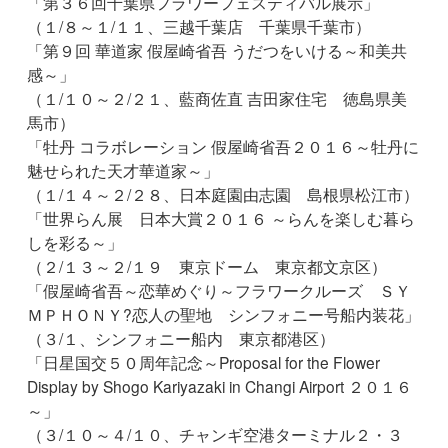
「第３６回千葉県フラワーフェスティバル展示」
（１/８～１/１１、三越千葉店 千葉県千葉市）
「第９回 華道家 假屋崎省吾 うだつをいける～和美共
感～」
（１/１０～２/２１、藍商佐直 吉田家住宅 徳島県美
馬市）
「牡丹 コラボレーション 假屋崎省吾２０１６～牡丹に
魅せられた天才華道家～」
（１/１４～２/２８、日本庭園由志園 島根県松江市）
「世界らん展 日本大賞２０１６ ～らんを楽しむ暮ら
しを彩る～」
（２/１３～２/１９ 東京ドーム 東京都文京区）
「假屋崎省吾～恋華めぐり～フラワークルーズ ＳＹ
ＭＰＨＯＮＹ?恋人の聖地 シンフォニー号船内装花」
（３/１、シンフォニー船内 東京都港区）
「日星国交５０周年記念～Proposal for the Flower
Display by Shogo Kariyazaki in Changi Airport ２０１６
～」
（３/１０～４/１０、チャンギ空港ターミナル２・３