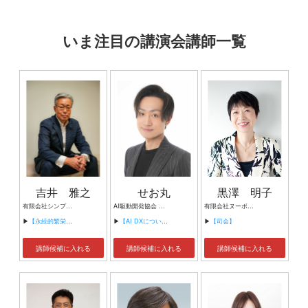
いま注目の講演会講師一覧
吉井 雅之
せお丸
黒澤 明子
有限会社シンプルタスク 代表取締役 習慣形成コンサルタント
AI駆動開発協会 代表理事 サイバーフリークス株式会社 代表取締役
有限会社ヌーボヌール代表取締役
▶
【永続的繁栄の組織づくり】
▶
【AI DXについて】
▶
【司会】
講師候補に入れる
講師候補に入れる
講師候補に入れる