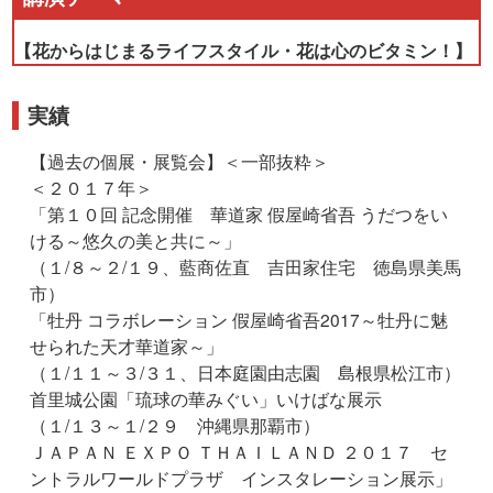
【花からはじまるライフスタイル・花は心のビタミン！】
実績
【過去の個展・展覧会】＜一部抜粋＞
＜２０１７年＞
「第１０回 記念開催 華道家 假屋崎省吾 うだつをい
ける～悠久の美と共に～」
（１/８～２/１９、藍商佐直 吉田家住宅 徳島県美馬
市）
「牡丹 コラボレーション 假屋崎省吾2017～牡丹に魅
せられた天才華道家～」
（１/１１～３/３１、日本庭園由志園 島根県松江市）
首里城公園「琉球の華みぐい」いけばな展示
（１/１３～１/２９ 沖縄県那覇市）
ＪＡＰＡＮ ＥＸＰＯ ＴＨＡＩＬＡＮＤ ２０１７ セ
ントラルワールドプラザ インスタレーション展示」