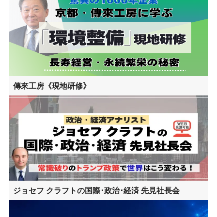
傳來工房《現地研修》
ジョセフ クラフトの国際･政治･経済 先見社長会