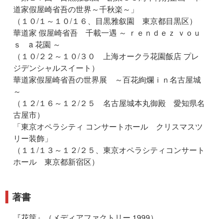
道家假屋崎省吾の世界～千秋楽～」
（１０/１～１０/１６、目黒雅叙園 東京都目黒区）
華道家 假屋崎省吾 千載一遇 ～ ｒｅｎｄｅｚ ｖｏｕ
ｓ a 花園 ～
（１０/２２～１０/３０ 上海オークラ花園飯店 プレ
ジデンシャルスイート）
華道家假屋崎省吾の世界展 ～百花絢爛ｉｎ名古屋城
～
（１２/１６～１２/２５ 名古屋城本丸御殿 愛知県名
古屋市）
「東京オペラシティ コンサートホール クリスマスツ
リー装飾」
（１１/１３～１２/２５、東京オペラシティコンサート
ホール 東京都新宿区）
著書
『
花筺
』（メディアファクトリー 1999）