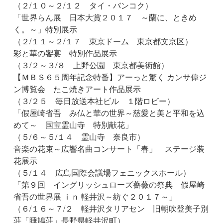
（２/１０～２/１２ タイ・バンコク）
「世界らん展 日本大賞２０１７ ～蘭に、ときめ
く。～」特別展示
（２/１１～２/１７ 東京ドーム 東京都文京区）
彩と華の饗宴 特別作品展示
（３/２～３/８ 上野公園 東京都美術館）
【ＭＢＳ６５周年記念特番】アーっと驚く カンサ偉ジ
ン博覧会 たこ焼きアート作品展示
（３/２５ 毎日放送本社ビル １階ロビー）
「假屋崎省吾 み仏と華の世界～慈愛と美と平和を込
めて～ 国宝霊山寺 特別献花」
（５/６～５/１４ 霊山寺 奈良市）
音楽の花束～広響名曲コンサート「春」 ステージ装
花展示
（５/１４ 広島国際会議場フェニックスホール）
「第９回 イングリッシュローズ薔薇の祭典 假屋崎
省吾の世界展 ｉｎ 軽井沢～紡ぐ２０１７～」
（６/１６～７/２ 軽井沢タリアセン 旧朝吹登美子別
荘「睡鳩荘」長野県軽井沢町）