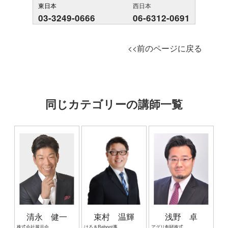
東日本
西日本
03-3249-0666
06-6312-0691
<<前のページに戻る
同じカテゴリーの講師一覧
清永 健一
束村 温輝
浅野 卓
株式会社展示会営業マーケティング 代表取締役 展示会営業(R)コンサルタント 中小企業診断士
はるきReboot事務所 代表／Rebootコンダクター 一般社団法人東温市観光物産協会 副会長 東温市商工会 理事 元東温市議会議員
アグリ創研株式会社 代表取締役 浅野国際特許事務所 副所長 知財事業プロデューサー／ブランドプロデューサー