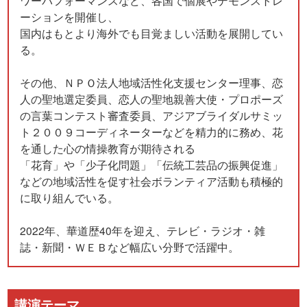
ワーパフォーマンスなど、各国で個展やデモンストレ
ーションを開催し、
国内はもとより海外でも目覚ましい活動を展開してい
る。
その他、ＮＰＯ法人地域活性化支援センター理事、恋
人の聖地選定委員、恋人の聖地親善大使・プロポーズ
の言葉コンテスト審査委員、アジアブライダルサミッ
ト２００９コーディネーターなどを精力的に務め、花
を通した心の情操教育が期待される
「花育」や「少子化問題」「伝統工芸品の振興促進」
などの地域活性を促す社会ボランティア活動も積極的
に取り組んでいる。
2022年、華道歴40年を迎え、テレビ・ラジオ・雑
誌・新聞・ＷＥＢなど幅広い分野で活躍中。
講演テーマ