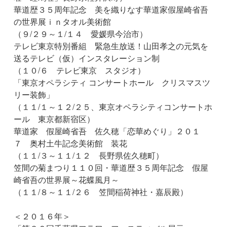
華道歴３５周年記念 美を織りなす華道家假屋崎省吾
の世界展ｉｎタオル美術館
（９/２９～１/１４ 愛媛県今治市）
テレビ東京特別番組 緊急生放送！山田孝之の元気を
送るテレビ（仮）インスタレーション制
（１０/６ テレビ東京 スタジオ）
「東京オペラシティ コンサートホール クリスマスツ
リー装飾」
（１１/１～１２/２５、東京オペラシティコンサートホ
ール 東京都新宿区）
華道家 假屋崎省吾 佐久穂「恋華めぐり」２０１
７ 奥村土牛記念美術館 装花
（１１/３～１１/１２ 長野県佐久穂町）
笠間の菊まつり１１０回・華道歴３５周年記念 假屋
崎省吾の世界展～花蝶風月～
（１１/８～１１/２６ 笠間稲荷神社・嘉辰殿）
＜２０１６年＞