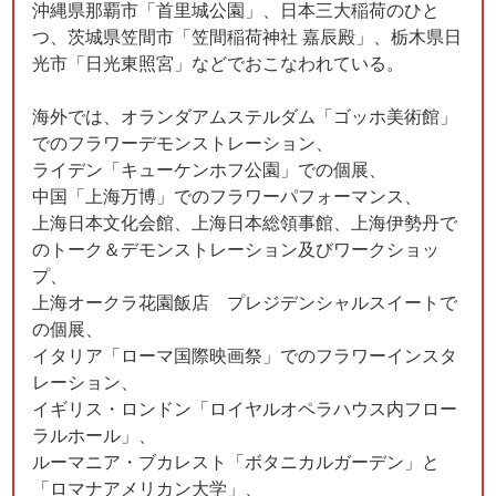
沖縄県那覇市「首里城公園」、日本三大稲荷のひと
つ、茨城県笠間市「笠間稲荷神社 嘉辰殿」、栃木県日
光市「日光東照宮」などでおこなわれている。
海外では、オランダアムステルダム「ゴッホ美術館」
でのフラワーデモンストレーション、
ライデン「キューケンホフ公園」での個展、
中国「上海万博」でのフラワーパフォーマンス、
上海日本文化会館、上海日本総領事館、上海伊勢丹で
のトーク＆デモンストレーション及びワークショッ
プ、
上海オークラ花園飯店 プレジデンシャルスイートで
の個展、
イタリア「ローマ国際映画祭」でのフラワーインスタ
レーション、
イギリス・ロンドン「ロイヤルオペラハウス内フロー
ラルホール」、
ルーマニア・ブカレスト「ボタニカルガーデン」と
「ロマナアメリカン大学」、