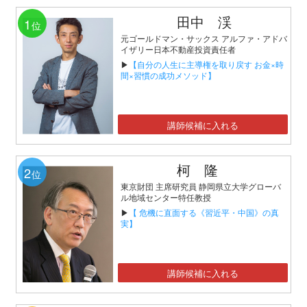
田中 渓
1
位
元ゴールドマン・サックス アルファ・アドバ
イザリー日本不動産投資責任者
▶
【自分の人生に主導権を取り戻す お金×時
間×習慣の成功メソッド】
講師候補に入れる
柯 隆
2
位
東京財団 主席研究員 静岡県立大学グローバ
ル地域センター特任教授
▶
【 危機に直面する《習近平・中国》の真
実】
講師候補に入れる