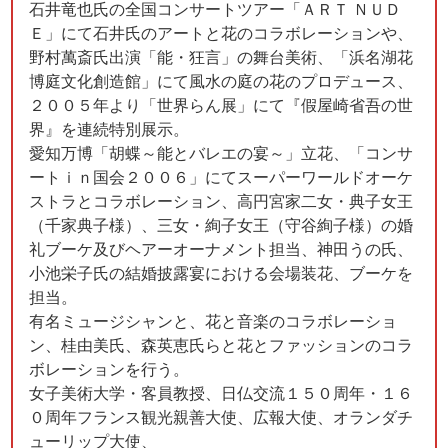
石井竜也氏の全国コンサートツアー「ＡＲＴ ＮＵＤ
Ｅ」にて石井氏のアートと花のコラボレーションや、
野村萬斎氏出演「能・狂言」の舞台美術、「浜名湖花
博庭文化創造館」にて風水の庭の花のプロデュース、
２００５年より「世界らん展」にて『假屋崎省吾の世
界』を連続特別展示。
愛知万博「胡蝶～能とバレエの宴～」立花、「コンサ
ートｉｎ国会２００６」にてスーパーワールドオーケ
ストラとコラボレーション、高円宮家二女・典子女王
（千家典子様）、三女・絢子女王（守谷絢子様）の婚
礼ブーケ及びヘアーオーナメント担当、神田うの氏、
小池栄子氏の結婚披露宴における会場装花、ブーケを
担当。
有名ミュージシャンと、花と音楽のコラボレーショ
ン、桂由美氏、森英恵氏らと花とファッションのコラ
ボレーションを行う。
女子美術大学・客員教授、日仏交流１５０周年・１６
０周年フランス観光親善大使、広報大使、オランダチ
ューリップ大使、