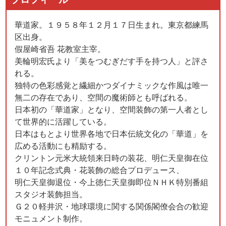
華道家。１９５８年１２月１７日生まれ。東京都練馬
区出身。
假屋崎省吾 花教室主宰。
美輪明宏氏より「美をつむぎだす手を持つ人」と評さ
れる。
独特の色彩感覚と繊細かつダイナミックな作風は唯一
無二の存在であり、空間の魔術師とも呼ばれる。
日本初の「華道家」となり、空間装飾の第一人者とし
て世界的に活躍している。
日本はもとより世界各地で日本伝統文化の「華道」を
広める活動にも精励する。
クリントン元米大統領来日時の装花、明仁天皇御在位
１０年記念式典・花装飾の総合プロデュース、
明仁天皇御退位・今上徳仁天皇御即位ＮＨＫ特別番組
スタジオ装飾担当。
Ｇ２０軽井沢・地球環境に関する関係閣僚会合の歓迎
モニュメント制作。