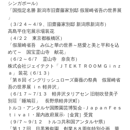
シンガポール）
「国指定名勝 新潟市旧齋藤家別邸 假屋崎省吾の世界展
」
（３/２４～４/９、旧齋藤家別邸 新潟県新潟市）
高島平住宅展示場装花
（４/２２ 東京都板橋区）
「假屋崎省吾 み仏と華の世界～慈愛と美と平和を込
めて～ 国宝霊山寺 献花」
（６/２～６/７ 霊山寺 奈良市）
株式会社ジェイテクト「ＪＴＥＫＴ ＲＯＯＭ Ｇｉｎｚ
ａ」 装花（６/１３）
「第８回 イングリッシュローズ薔薇の祭典 假屋崎省
吾の世界展 ｉｎ 軽井沢」
（６/１７～７/１３ 軽井沢タリアセン 旧朝吹登美子
別荘「睡鳩荘」 長野県軽井沢町）
トルコ・アンタルヤ国際園芸博覧会 -ＪａｐａｎＦｅｓ
ｔｉｖａｌ・屋内政府展示-［金賞］受賞
（９/７～９/１２ トルコ共和国アンタルヤ県）
「第１７回 目黒雅叙園 創業８８周年特別企画 華