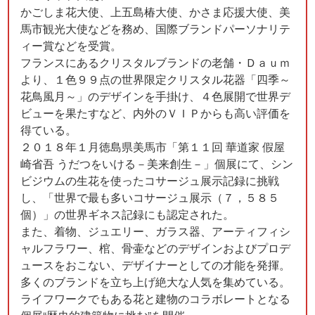
かごしま花大使、上五島椿大使、かさま応援大使、美
馬市観光大使などを務め、国際ブランドパーソナリテ
ィー賞などを受賞。
フランスにあるクリスタルブランドの老舗・Ｄａｕｍ
より、１色９９点の世界限定クリスタル花器「四季～
花鳥風月～」のデザインを手掛け、４色展開で世界デ
ビューを果たすなど、内外のＶＩＰからも高い評価を
得ている。
２０１８年１月徳島県美馬市「第１１回 華道家 假屋
崎省吾 うだつをいける－美来創生－」個展にて、シン
ビジウムの生花を使ったコサージュ展示記録に挑戦
し、「世界で最も多いコサージュ展示（７，５８５
個）」の世界ギネス記録にも認定された。
また、着物、ジュエリー、ガラス器、アーティフィシ
ャルフラワー、棺、骨壷などのデザインおよびプロデ
ュースをおこない、デザイナーとしての才能を発揮。
多くのブランドを立ち上げ絶大な人気を集めている。
ライフワークでもある花と建物のコラボレートとなる