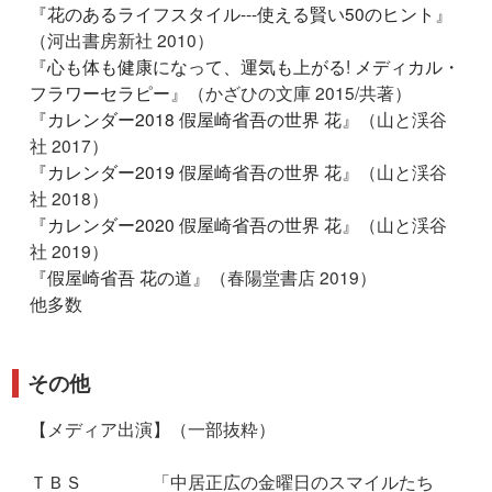
『
花のあるライフスタイル---使える賢い50のヒント
』
（河出書房新社 2010）
『
心も体も健康になって、運気も上がる! メディカル・
フラワーセラピー
』（かざひの文庫 2015/共著）
『
カレンダー2018 假屋崎省吾の世界 花
』（山と渓谷
社 2017）
『
カレンダー2019 假屋崎省吾の世界 花
』（山と渓谷
社 2018）
『
カレンダー2020 假屋崎省吾の世界 花
』（山と渓谷
社 2019）
『
假屋崎省吾 花の道
』（春陽堂書店 2019）
他多数
その他
【メディア出演】（一部抜粋）
ＴＢＳ 「中居正広の金曜日のスマイルたち