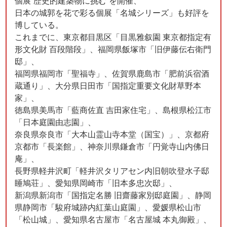
個展“歴史的建築物に挑む”を開催、
日本の城郭を花で彩る個展「名城シリーズ」も好評を
博している。
これまでに、東京都目黒区「目黒雅叙園 東京都指定有
形文化財 百段階段」、福岡県飯塚市「旧伊藤伝右衛門
邸」、
福岡県福岡市「聖福寺」、佐賀県鹿島市「肥前浜宿酒
蔵通り」、大分県日田市「国指定重要文化財草野本
家」、
徳島県美馬市「藍商佐直 吉田家住宅」、島根県松江市
「日本庭園由志園」、
奈良県奈良市「大本山霊山寺本堂（国宝）」、京都府
京都市「長楽館」、神奈川県鎌倉市「円覚寺山内佛日
庵」、
長野県軽井沢町「軽井沢タリアセン内旧朝吹登水子邸
睡鳩荘」、愛知県岡崎市「旧本多忠次邸」、
新潟県新潟市「国指定名勝 旧齋藤家別邸庭園」、静岡
県静岡市「駿府城跡内紅葉山庭園」、愛媛県松山市
「松山城」、愛知県名古屋市「名古屋城 本丸御殿」、