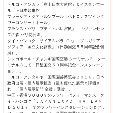
トルコ・アンカラ「在土日本大使館」＆イスタンブー
ル「旧日本領事館」、
マレーシア・クアラルンプール「ペトロナスツインタ
ワーコンサートホール」、
フランス・パリ「プティ・パレ宮殿」、「ヴァンセン
ヌの森 パリ花公園」、
タイ・バンコク「サイアムパラゴン」、ブルガリア・
ソフィア「国立文化宮殿」（日勃国交５５周年記念個
展）、
シンガポール・チャンギ国際空港 ターミナル２ ター
ミナル３にて「日星国交５０周年記念インスタレーシ
ョン」、
トルコ・アンタルヤ「国際園芸博覧会２０１６」日本
政府出展・屋内展示担当（最も優れた展示と評価さ
れ 「屋内展示部門 金賞」受賞）、
中国・香港ＳＯＧＯでのフラワーパフォーマンス、タ
イ・バンコク「ＪＡＰＡＮ ＥＸＰＯ ＴＨＡＩＬＡＮ
Ｄ ２０１７」でのフラワーインスタレーション＆フラ