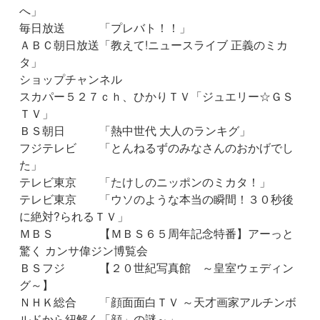
へ」
毎日放送 「プレバト！！」
ＡＢＣ朝日放送「教えて!ニュースライブ 正義のミカ
タ」
ショップチャンネル
スカパー５２７ｃｈ、ひかりＴＶ「ジュエリー☆ＧＳ
ＴＶ」
ＢＳ朝日 「熱中世代 大人のランキグ」
フジテレビ 「とんねるずのみなさんのおかげでし
た」
テレビ東京 「たけしのニッポンのミカタ！」
テレビ東京 「ウソのような本当の瞬間！３０秒後
に絶対?られるＴＶ」
ＭＢＳ 【ＭＢＳ６５周年記念特番】アーっと
驚く カンサ偉ジン博覧会
ＢＳフジ 【２０世紀写真館 ～皇室ウェディン
グ～】
ＮＨＫ総合 「顔面面白ＴＶ ～天才画家アルチンボ
ルドから紐解く「顔」の謎～」