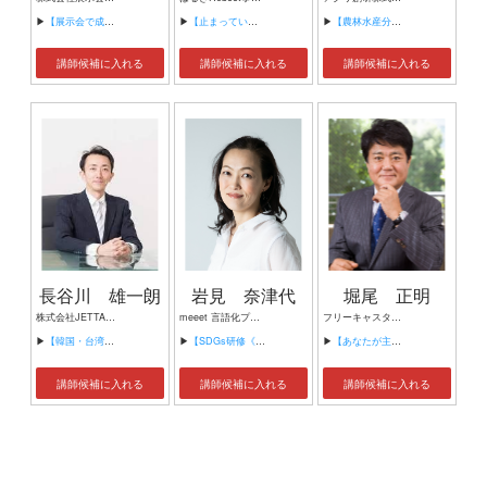
▶
【展示会で成果を出す秘訣】
▶
【止まっているのは、能力ではなく順番かもしれません。】
▶
【農林水産分野の知財戦略・ブランド戦略】
講師候補に入れる
講師候補に入れる
講師候補に入れる
長谷川 雄一朗
岩見 奈津代
堀尾 正明
株式会社JETTA 代表取締役 カタカナ英会話ジェッタ 代表
meeet 言語化プロデューサー 2030SDGsゲームファシリテーター 元女性雑誌編集長 ワークショップデザイナー
フリーキャスター 明海大学客員教授
▶
【韓国・台湾・香港・中国の人々の移動、滞在分析データからみたインバウンド対策セミナー】
▶
【SDGs研修《各種対応》】
▶
【あなたが主役でまちが輝く～地域の底力のヒミツ～】
講師候補に入れる
講師候補に入れる
講師候補に入れる