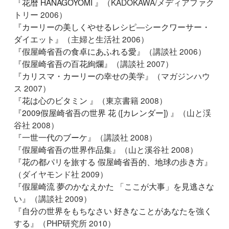
『
花暦 HANAGOYOMI
』（KADOKAWA/メディアファク
トリー 2006）
『
カーリーの美しくやせるレシピ―シークワーサー・
ダイエット
』（主婦と生活社 2006）
『
假屋崎省吾の食卓にあふれる愛
』（講談社 2006）
『
假屋崎省吾の百花絢爛
』（講談社 2007）
『
カリスマ・カーリーの幸せの美学
』（マガジンハウ
ス 2007）
『
花は心のビタミン
』（東京書籍 2008）
『
2009假屋崎省吾の世界 花 ([カレンダー])
』（山と渓
谷社 2008）
『
一世一代のブーケ
』（講談社 2008）
『
假屋崎省吾の世界作品集
』（山と溪谷社 2008）
『
花の都パリを旅する 假屋崎省吾的、地球の歩き方
』
（ダイヤモンド社 2009）
『
假屋崎流 夢のかなえかた 「ここが大事」を見逃さな
い
』（講談社 2009）
『
自分の世界をもちなさい 好きなことがあなたを強く
する
』（PHP研究所 2010）