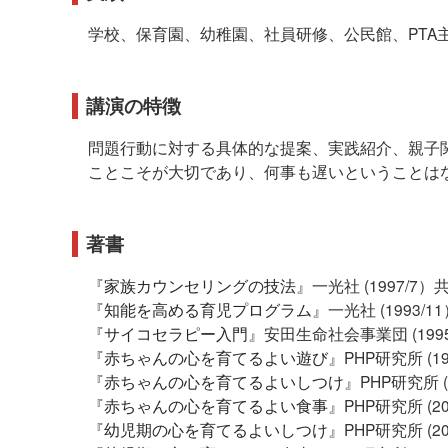
学校、保育園、幼稚園、社員研修、公民館、PTA
講演の特徴
問題行動に対する具体的な提案、実践紹介、親子
ことこそが大切であり、何事も遅いということは
著書
『
家族カウンセリングの技法
』一光社 (1997/7）
『
知能を高める育児プログラム
』一光社 (1993/1
『
サイコセラピー入門
』安田生命社会事業団 (1995
『
赤ちゃんの心を育てるよい遊び
』PHP研究所 (19
『
赤ちゃんの心を育てるよいしつけ
』PHP研究所 (
『
赤ちゃんの心を育てるよい食事
』PHP研究所 (20
『
幼児期の心を育てるよいしつけ
』PHP研究所 (20