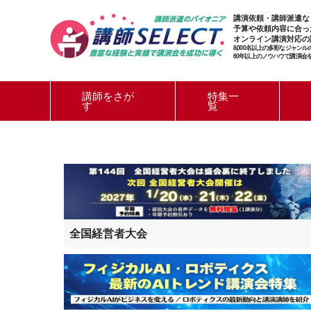
講演依頼・講師派遣な
予算や依頼内容に合っ
オンライン講演対応の
8,000名以上の多彩なジャン
60年以上のノウハウで講演会
講師をさが
特集一
す
覧
全国経営者大会