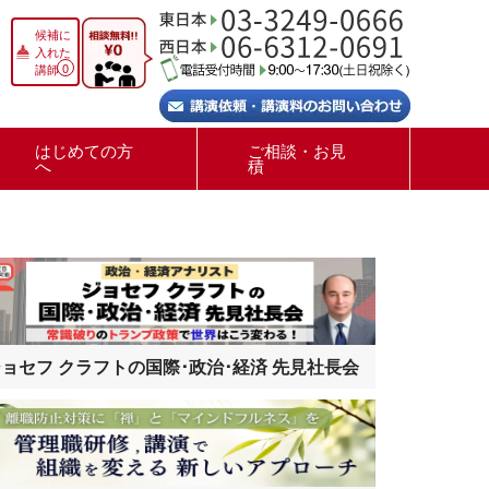
候補に
入れた
0
講師
はじめての方
ご相談・お見
へ
積
ョセフ クラフトの国際･政治･経済 先見社長会