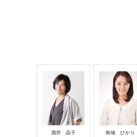
酒井 晶子
南城 ひかり