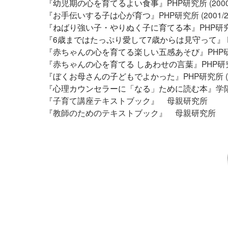
『
幼児期の心を育てるよい食事
』PHP研究所 (200
『
お手伝いする子は心が育つ
』PHP研究所 (2001/
『
ねばり強い子・やりぬく子に育てる本
』PHP研究
『
6歳まではたっぷり愛して7歳からは見守って
』 
『
赤ちゃんの心を育てる楽しい五感あそび
』PHP研
『
赤ちゃんの心を育てる しあわせの言葉
』PHP研究
『
ぼくお母さんの子どもでよかった
』PHP研究所 (
『
心理カウンセラーに「なる」ために読む本
』学陽
『子育て講座テキストブック』 母親研究所
『教師のためのテキストブック』 母親研究所