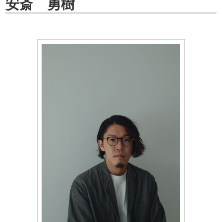
安斎 勇樹