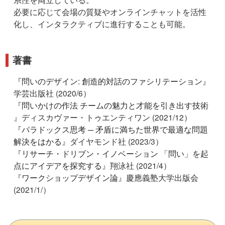
必要に応じて会場の質疑やオンラインチャットを活性
化し、インタラクティブに進行することも可能。
著書
『
問いのデザイン: 創造的対話のファシリテーション
』
学芸出版社 (2020/6）
『
問いかけの作法 チームの魅力と才能を引き出す技術
』ディスカヴァー・トゥエンティワン (2021/12）
『
パラドックス思考 ─ 矛盾に満ちた世界で最適な問題
解決をはかる
』ダイヤモンド社 (2023/3）
『
リサーチ・ドリブン・イノベーション 「問い」を起
点にアイデアを探究する
』翔泳社 (2021/4）
『
ワークショップデザイン論
』慶應義塾大学出版会
(2021/1/）