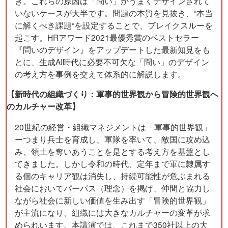
き。これらの原因は「問い」がうまくデザインされて
いないケースが大半です。問題の本質を見抜き、“本当
に解くべき課題“を設定することで、ブレイクスルーを
起こす。HRアワード2021最優秀賞のベストセラー
『問いのデザイン』をアップデートした最新知見をも
とに、生成AI時代に必要不可欠な「問い」のデザイン
の考え方を事例を交えて体系的に解説します。
【新時代の組織づくり：軍事的世界観から冒険的世界観へ
のカルチャー改革】
20世紀の経営・組織マネジメントは「軍事的世界観」
ーつまり兵士を育成し、軍隊を率いて、敵国に攻め込
み、領土を奪いあうことを是とする考え方を基盤とし
てきました。しかし令和の時代、定年まで軍に隷属す
る個のキャリア観は消失し、持続可能性が危ぶまれる
社会においてパーパス（理念）を掲げ、仲間と協力し
ながら社会に新しい価値を生み出す「冒険的世界観」
が主流になり、組織には大きなカルチャーの変革が求
められいます。本講演では、これまで350社以上の大