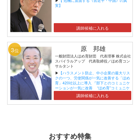
▶
【 危機に直面する《習近平・中国》の真
実】
講師候補に入れる
原 邦雄
3
位
一般財団法人ほめ育財団 代表理事 株式会社
スパイラルアップ 代表取締役／ほめ育コン
サルタント
▶
【ハラスメント防止、中小企業の最大リス
クの一つ、労使関係が一気に改善する「ほめ
育」420社以上に導入 『部下とのコミュニケ
ーションが一気に改善 “ほめ育”コミュニケ
ーションセミナー』】
講師候補に入れる
おすすめ特集