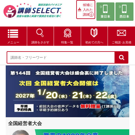
候補に
入れた
講師
0
メニュー
講師をさがす
特集一覧
初めての方へ
ご相談･お見積
講師をさがす
特集一覧
講師セレクトが選ばれる理由
ブログ・コラム
はじめての方へ
全国経営者大会
ご相談・お見積