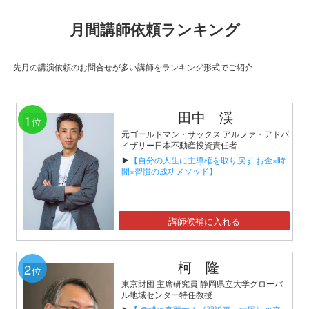
月間講師依頼ランキング
先月の講演依頼のお問合せが多い講師をランキング形式でご紹介
田中 渓
1
位
元ゴールドマン・サックス アルファ・アドバ
イザリー日本不動産投資責任者
▶
【自分の人生に主導権を取り戻す お金×時
間×習慣の成功メソッド】
講師候補に入れる
柯 隆
2
位
東京財団 主席研究員 静岡県立大学グローバ
ル地域センター特任教授