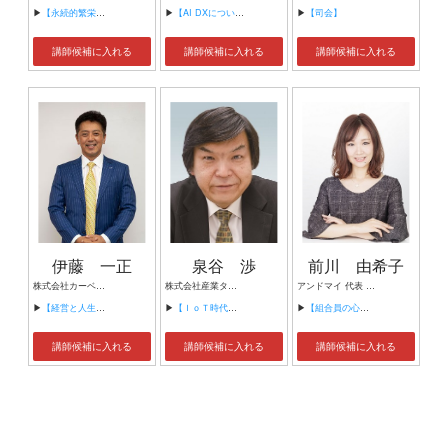
▶
【永続的繁栄の組織づくり】
▶
【AI DXについて】
▶
【司会】
講師候補に入れる
講師候補に入れる
講師候補に入れる
伊藤 一正
泉谷 渉
前川 由希子
株式会社カーベル代表取締役社長 プロレスラーカーベル伊藤
株式会社産業タイムズ社 代表取締役会長 半導体産業新聞 特別編集委員
アンドマイ 代表 組織活性化コンサルタント
▶
【経営と人生がHappyになる3つのキーワード】
▶
【ＩｏＴ時代にニッポンの製造業が一気に抜け出す！！ ～世界トップシェアのセンサーとロボットで戦え！】
▶
【組合員の心をぐっと掴むコミュニケーション術～組合員が「あなたが言うなら」と動き出す３ステップ～】
講師候補に入れる
講師候補に入れる
講師候補に入れる