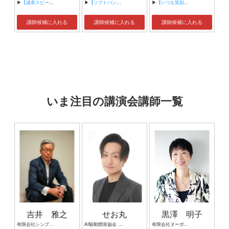
▶
【成長スピードを加速させるモチベーション強化術 ～「やらされている」から「やる」へのイノベーション～】
▶
【ソフトバンクに学ぶ 超高速PDCA】
▶
【いつも笑顔で】
講師候補に入れる
講師候補に入れる
講師候補に入れる
いま注目の講演会講師一覧
吉井 雅之
せお丸
黒澤 明子
有限会社シンプルタスク 代表取締役 習慣形成コンサルタント
AI駆動開発協会 代表理事 サイバーフリークス株式会社 代表取締役
有限会社ヌーボヌール代表取締役