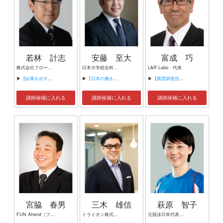
若林 計志
安藤 至大
富成 巧
株式会社フローワン 代表取締役
日本大学総合科学研究所准教授
L&R Labo 代表
▶
【結果を出す最強チームの作り方 （現場の潜在力を引き出す３つのマネジメント技術）】
▶
【日本の働き方改革の全貌】
▶
【購買調達担当者のための 納期・価格交渉スキルアップ講座】
講師候補に入れる
講師候補に入れる
講師候補に入れる
宮脇 春男
三木 雄信
萩原 智子
FUN Attend（ファンアテンド） 代表 人材育成・モチベーションコンサルタント 一般財団法人ブランドマネージャー認定協会トレーナー 株式会社関西コレクションエンターテイメント（ＫＥＣ） 特別講師 株式会社エナジーソース アソシエイト・パートナー
トライオン株式会社 代表取締役社長 （ソフトバンク 元社長室長）
元競泳日本代表（シドニー五輪出場） 日本水泳連盟理事 日本知的障害者水泳連盟理事就任。 2020東京オリンピック・パラリンピック競技大会組織委員会アスリート委員 日本体操協会改革推進担当理事