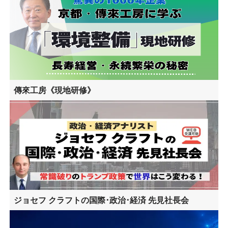
傳來工房《現地研修》
ジョセフ クラフトの国際･政治･経済 先見社長会