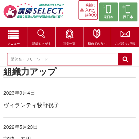
候補に
入れた
講師
0
メニュー
講師をさがす
特集一覧
初めての方へ
ご相談･お見積
講師をさがす
組織力アップ
特集一覧
講師セレクトが選ばれる理由
2023年9月4日
ブログ・コラム
ヴィランティ牧野祝子
はじめての方へ
2022年5月23日
ご相談・お見積
宮脇 春男