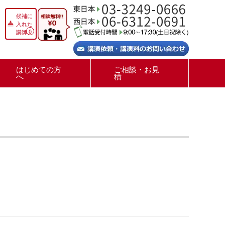
候補に
入れた
0
講師
はじめての方
ご相談・お見
へ
積