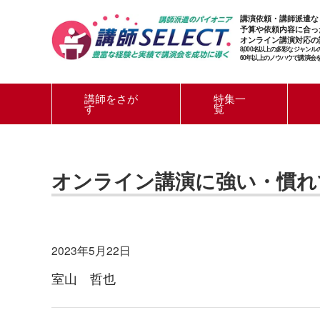
講演依頼・講師派遣な
予算や依頼内容に合っ
オンライン講演対応の
8,000名以上の多彩なジャン
60年以上のノウハウで講演会
講師をさが
特集一
す
覧
オンライン講演に強い・慣れ
2023年5月22日
室山 哲也