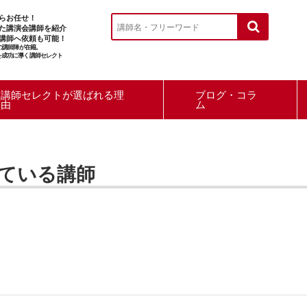
らお任せ！
た講演会講師を紹介
講師へ依頼も可能！
ルの講師陣が在籍。
を成功に導く講師セレクト
講師セレクトが選ばれる理
ブログ・コラ
由
ム
ている講師