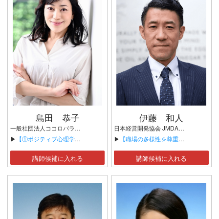
島田 恭子
伊藤 和人
一般社団法人ココロバランス研究所 代表理事 東洋大学現代社会総合研究所 研究員 日本カスタマーハラスメント対応協会 代表
日本経営開発協会 JMDA教育研修センター室長 人材育成コンサルタント
▶
【①ポジティブ心理学を、仕事や職場に応用しよう！】
▶
【職場の多様性を尊重するコミュニケーション】
講師候補に入れる
講師候補に入れる