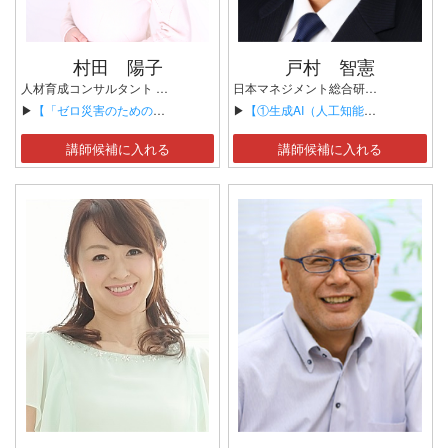
村田 陽子
戸村 智憲
人材育成コンサルタント 健康経営プロデューサー
日本マネジメント総合研究所合同会社 理事長 GPT研究所 所長 コーポレート・ガバナンス・アワード大賞選考委員長 「がんと心のリゾート」執事
▶
【「ゼロ災害のためのストレスマネジメント」～ストレスフリーが安全環境を劇的に高める～】
▶
【①生成AI（人工知能）・RPA（業務自動化）・IT経営・サイバーリスク（セキュリティ）対策・DX・デジタル化・ICT化・IT-BCP/DR（ディズアスタ・リカバリー）・ITソリューション選定のポイントなど】
講師候補に入れる
講師候補に入れる