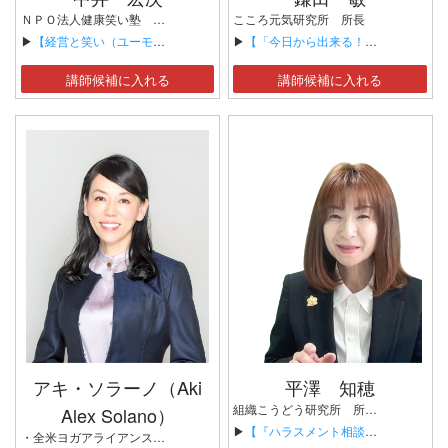
ＮＰＯ法人健康笑い塾 主宰 薬剤師・日本笑い学会理事・日本産業ストレス学会元理事 岡山大学非常勤講師「『人間学講座』担当
こころ元気研究所 所長
▶
【経営と笑い（ユーモア）】
▶
【「今日から出来る！心理的安全性を高める仕事術」～アップデートしていく人や組織～】
講師候補に入れる
講師候補に入れる
アキ・ソラーノ（Aki
平澤 知穂
組織こうどう研究所 所長 リーダーシップ開発研修講師 ハラスメント相談対応スキル研修講師
Alex Solano）
▶
【『ハラスメント相談対応のポイントとスキル』研修】
・全米ヨガアライアンス協会認定最高師範（E-RYT500・世界最高峰ヨガ師範） ・西洋と東洋の知見を統合化【ディープマインドフルネス®️ヨガ】創始者 ・ハワイ生まれの【プラーナチャクラヨガ®️】創始者 ・ディープマインドフルネス開発者 ・ヨガ ヒーラー アカデミー ハワイ校長/オーナー（ハワイ州登録） ・一般社団法人ディープマインドフルネス脳科学協会 会長 ・Terra Hawaii Consulting LLC CEO（本社ハワイ州） ・「症状別3分ヨガレッスン」著者（ネコパブリッシング社） ・一般社団法人国連P.R.I.D.E日本 理事 ・米国医師団公認協会認定 国際アンチエイジング栄養コンサルタント（ニューヨーク州公認IAANAが認定する公式登録国際称号） ・ディープマインドフルネス・コーチ