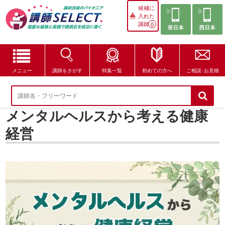
候補に
入れた
講師
0
メニュー
講師をさがす
特集一覧
初めての方へ
ご相談･お見積
講師をさがす
メンタルヘルスから考える健康
特集一覧
経営
講師セレクトが選ばれる理由
ブログ・コラム
はじめての方へ
ご相談・お見積