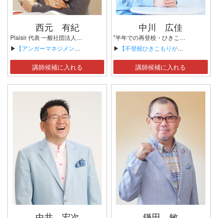
西元 有紀
中川 広佳
Plaisir 代表 一般社団法人CAネットワーク ホスピタリティコンサルタント 一般社団法人アンガ―マネジメント協会 アンガーマネジメントコンサルタント 一般社団法人日本ほめる達人協会 特別認定講師 株式会社原田教育研究所 認定パートナー、理想の職場デザイナー 日本メンタルヘルス協会 基礎心理カウンセラー メンタルヘルス・マネジメント検定II種・ラインケア資格
"半年での再登校・ひきこもり脱却を目指す" カウンセリング+家庭教師 OFFICE NAKAGAWA代表 公認心理師・産業カウンセラー
▶
【アンガーマネジメントで理解する「怒り」の感情】
▶
【不登校ひきこもりが立ち上がるまで ～子どもたちの可能性を信じること～】
講師候補に入れる
講師候補に入れる
中井 宏次
鎌田 敏