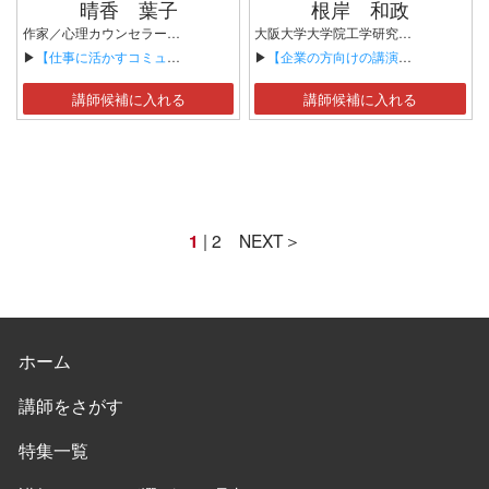
晴香 葉子
根岸 和政
作家／心理カウンセラー／コミュニケーション学研究者
大阪大学大学院工学研究科 コンプライアンス室レジリエンス教育部門 講師 工学部・工学研究科相談室 担当 公認心理師 ハラスメント防止委員会 委員 株式会社創晶應心 取締役 近畿大学大学院理学研究科東大阪ものづくり専攻 非常勤講師 一財）大阪漢方医学振興財団診療所 理事
▶
【仕事に活かすコミュニケーション学】
▶
【企業の方向けの講演テーマ】
講師候補に入れる
講師候補に入れる
1
|
2
NEXT＞
ホーム
講師をさがす
特集一覧