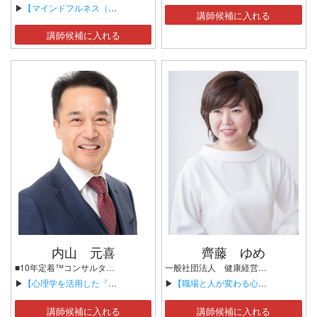
▶
【マインドフルネス（企業向け）】
講師候補に入れる
講師候補に入れる
内山 元喜
齊藤 ゆめ
■10年定着™コンサルタント
一般社団法人 健康経営推進協会 代表理事 Thanks mother 代表 一般社団法人 先生ビジネス共同協会 ご縁の窓口 人脈コーディネーター
▶
【心理学を活用した『人を動かすコミュニケーション』について】
▶
【職場と人が変わる心理的安全性と健康経営】
講師候補に入れる
講師候補に入れる