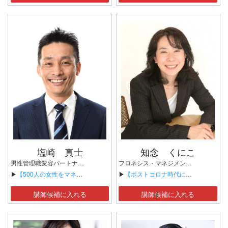
塩崎 真士
知念 くにこ
男性管理職変容パートナー／元・人間不信のがんサバイバー
フロネシス・マネジメント代表 人材育成研究所主宰 人材・組織育成コンサルタント
▶
【500人の女性をマネジメントしてわかった！女性管理職比率を上げるために男性管理職が変えるべき 3つのこと】
▶
【ポストコロナ時代に身につけるべきセルフ・リーダーシップ ～自律をキーワードにした新しい人材育成のかたち～】
講師候補に入れる
講師候補に入れる