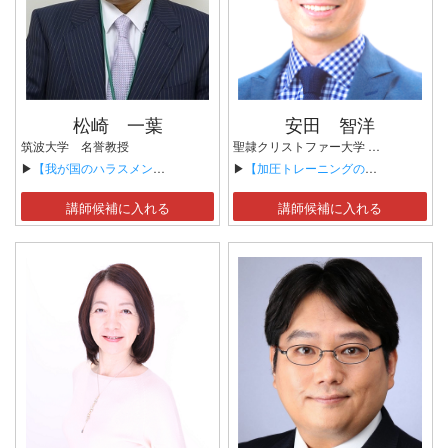
松崎 一葉
安田 智洋
筑波大学 名誉教授
聖隷クリストファー大学 教授／理学博士 元・東京大学医学部 特任講師 「世界トップ2％科学者」（スタンフォード大学・Elsevier認定）
▶
【我が国のハラスメントの構造と実効的な予防策の立案について】
▶
【加圧トレーニングの科学と安全性】
講師候補に入れる
講師候補に入れる